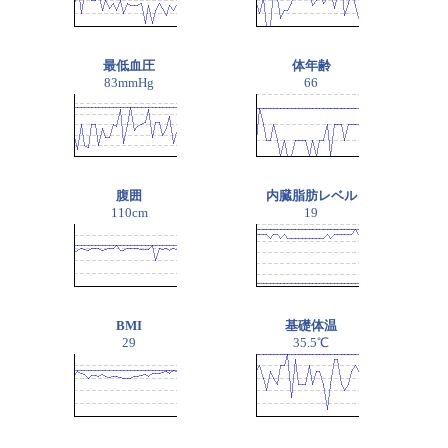
最低血圧
体年齢
83mmHg
66
腹囲
内臓脂肪レベル
110cm
19
BMI
基礎体温
29
35.5℃