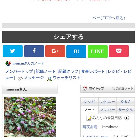
ページTOPへ戻る↑
シェアする
B!
LINE
muusanさんのノート
メンバートップ
|
記録ノート
|
記録グラフ
|
食事レポート
|
レシピ・レビ
ュー
|
メッセージ
|
ウォッチリスト
|
muusanさん
レシピ
レビュー
Ｑ＆Ａ
ノート
メンバー
サークル
みんなの最新日記
晴夜雷雨
komokomo
しかたないねー
あたりばん