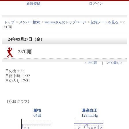
新規登録
ログイン
トップ
>
メンバー検索
>
muusanさんのトップページ
>
記録ノートを見る
>
2
3℃雨
24年09月27日（金）
23℃雨
< 19℃雨
｜
23℃曇り >
日の出 5:33
日南中時 11:32
日の入り 17:31
【記録グラフ】
脈拍
最高血圧
64回
129mmHg