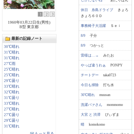
休日 糸島ドライブ
きょろ
1
2
3
きょろ６０Ｄ
1960年03月22日生(男性)
事務椅子大活躍
Ｓｅｉ
B型 東京都
8/9
子分
最新の記録ノート
8/9
つかっと
30℃晴れ
31℃晴れ
雷様は…→
みたお
31℃晴れ
27℃雨
やっぱ違うわぁ
PONPY
25℃晴れ
チートデー
taka0723
25℃晴れ
29℃曇り
今日も掃除
打ち水
33℃晴れ
32℃晴れ
30℃晴れ
muusan
31℃曇り
33℃晴れ
洗濯バァさん
mommomo
27℃晴れ
大宮 と 渋滞
ぴぃずま
27℃曇り
29℃曇り
晴
komokomo
31℃晴れ
もっと見る