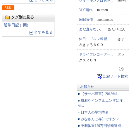
ウオーキングはお休...
shawt
31℃晴れ
muusan
タグ別に見る
睡眠負債
mommomo
通常日記 (1回)
まだ直らない。
あたりばん
全てを見る
休日 ゴルフ練習 ...
きょ
ろきょろ６０Ｄ
ドライブレコーダー...
ダッ
クスＲＯＮ
記録ノート検索
お知らせ
【サーバ障害】2018年1...
風邪やインフルエンザに注
意...
日本人の平均寿命
みなさんご存知ですか？
予測体重120万回診断達成...