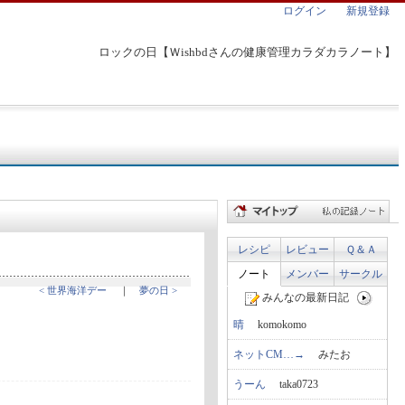
ログイン
新規登録
ロックの日【Ｗishbdさんの健康管理カラダカラノート】
レシピ
レビュー
Ｑ＆Ａ
ノート
メンバー
サークル
< 世界海洋デー
｜
夢の日 >
みんなの最新日記
晴
komokomo
ネットCM…→
みたお
うーん
taka0723