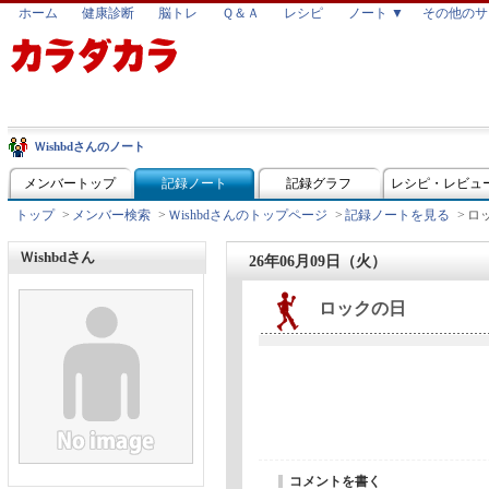
ホーム
健康診断
脳トレ
Ｑ＆Ａ
レシピ
ノート ▼
その他のサ
Ｗishbdさんのノート
メンバートップ
記録ノート
記録グラフ
レシピ・レビュ
トップ
>
メンバー検索
>
Ｗishbdさんのトップページ
>
記録ノートを見る
>
ロ
Ｗishbdさん
26年06月09日（火）
ロックの日
コメントを書く