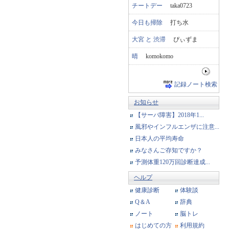
チートデー
taka0723
今日も掃除
打ち水
大宮 と 渋滞
ぴぃずま
晴
komokomo
記録ノート検索
お知らせ
【サーバ障害】2018年1...
風邪やインフルエンザに注意...
日本人の平均寿命
みなさんご存知ですか？
予測体重120万回診断達成...
ヘルプ
健康診断
体験談
Q＆A
辞典
ノート
脳トレ
はじめての方
利用規約