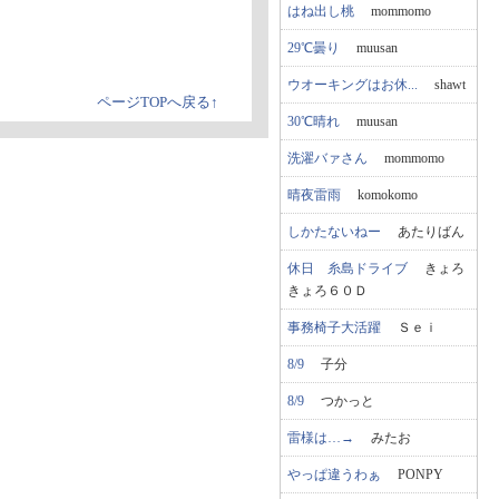
はね出し桃
mommomo
29℃曇り
muusan
ウオーキングはお休...
shawt
ページTOPへ戻る↑
30℃晴れ
muusan
洗濯バァさん
mommomo
晴夜雷雨
komokomo
しかたないねー
あたりばん
休日 糸島ドライブ
きょろ
きょろ６０Ｄ
事務椅子大活躍
Ｓｅｉ
8/9
子分
8/9
つかっと
雷様は…→
みたお
やっぱ違うわぁ
PONPY