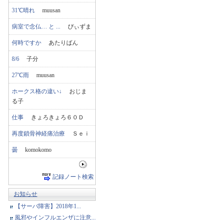
31℃晴れ
muusan
病室で念仏… と ...
ぴぃずま
何時ですか
あたりばん
8/6
子分
27℃雨
muusan
ホークス格の違い↓
おじま
る子
仕事
きょろきょろ６０Ｄ
再度鎖骨神経痛治療
Ｓｅｉ
曇
komokomo
記録ノート検索
お知らせ
【サーバ障害】2018年1...
風邪やインフルエンザに注意...