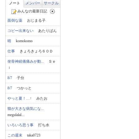
ノート
メンバー
サークル
みんなの最新日記
面倒な薬
おじまる子
コピー出来ない
あたりばん
晴
komokomo
仕事
きょろきょろ６０Ｄ
坐骨神経痛痛みが動...
Ｓｅ
ｉ
8/7
子分
8/7
つかっと
やっと夏！…↑
みたお
猫が大きな病気にな...
megulalal...
いろいろ思う事
打ち水
この週末
taka0723