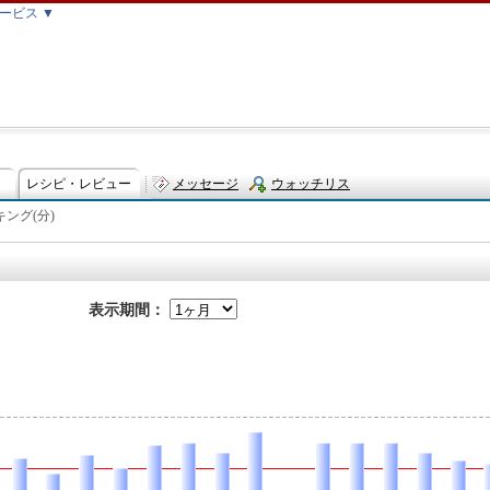
ービス ▼
レシピ・レビュー
メッセージ
ウォッチリス
ング(分)
ト
表示期間：