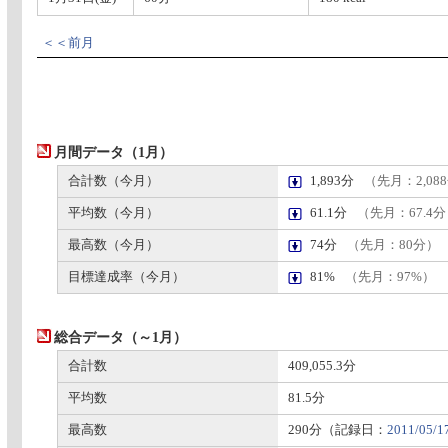
＜＜前月
月間データ（1月）
合計数（今月）
1,893分
（先月：2,08
平均数（今月）
61.1分
（先月：67.4
最高数（今月）
74分
（先月：80分）
目標達成率（今月）
81%
（先月：97%）
総合データ（～1月）
合計数
409,055.3分
平均数
81.5分
最高数
290分（記録日：
2011/05/1