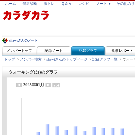
ホーム
健康診断
脳トレ
Ｑ＆Ａ
レシピ
ノート ▼
その他のサ
shawtさんのノート
メンバートップ
記録ノート
記録グラフ
食事レポート
トップ
>
メンバー検索
>
shawtさんのトップページ
>
記録グラフ一覧
>
ウォーキ
ウォーキング(分)のグラフ
2025年01月