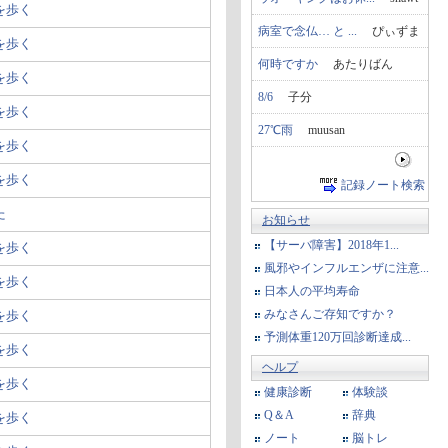
を歩く
病室で念仏… と ...
ぴぃずま
を歩く
何時ですか
あたりばん
を歩く
8/6
子分
を歩く
27℃雨
muusan
を歩く
を歩く
記録ノート検索
た
お知らせ
【サーバ障害】2018年1...
を歩く
風邪やインフルエンザに注意...
を歩く
日本人の平均寿命
みなさんご存知ですか？
を歩く
予測体重120万回診断達成...
を歩く
ヘルプ
を歩く
健康診断
体験談
Q＆A
辞典
を歩く
ノート
脳トレ