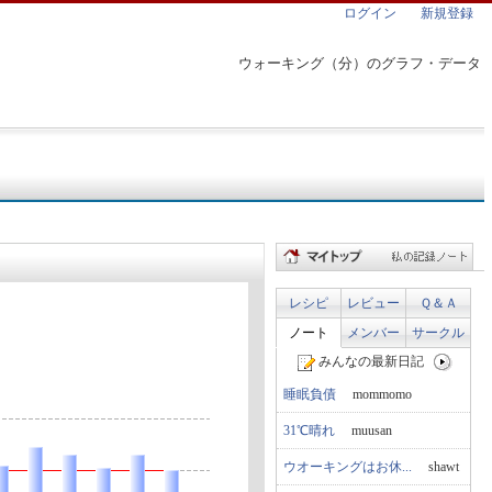
ログイン
新規登録
ウォーキング（分）のグラフ・データ
レシピ
レビュー
Ｑ＆Ａ
ノート
メンバー
サークル
みんなの最新日記
睡眠負債
mommomo
31℃晴れ
muusan
ウオーキングはお休...
shawt