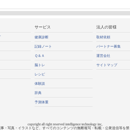
サービス
法人の皆様
プ
健康診断
取材依頼
記録ノート
パートナー募集
Ｑ＆Ａ
運営会社
脳トレ
サイトマップ
レシピ
体験談
辞典
予測体重
copyright all right reserved intelligence technology inc,
記事・写真・イラストなど、すべてのコンテンツの無断複写・転載・公衆送信等を禁