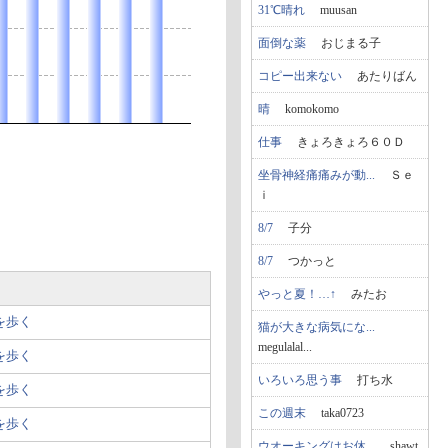
31℃晴れ
muusan
面倒な薬
おじまる子
コピー出来ない
あたりばん
晴
komokomo
仕事
きょろきょろ６０Ｄ
坐骨神経痛痛みが動...
Ｓｅ
ｉ
8/7
子分
8/7
つかっと
やっと夏！…↑
みたお
を歩く
猫が大きな病気にな...
megulalal...
を歩く
いろいろ思う事
打ち水
を歩く
この週末
taka0723
を歩く
ウオーキングはお休...
shawt