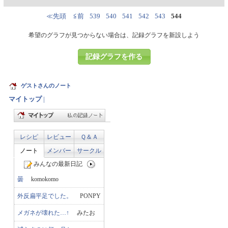
≪先頭
≦前
539
540
541
542
543
544
希望のグラフが見つからない場合は、記録グラフを新設しよう
記録グラフを作る
ゲストさんのノート
マイトップ
|
レシピ
レビュー
Ｑ＆Ａ
ノート
メンバー
サークル
みんなの最新日記
曇
komokomo
外反扁平足でした。
PONPY
メガネが壊れた…↑
みたお