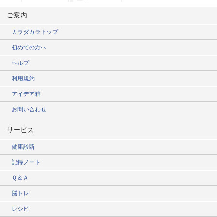
ご案内
カラダカラトップ
初めての方へ
ヘルプ
利用規約
アイデア箱
お問い合わせ
サービス
健康診断
記録ノート
Ｑ＆Ａ
脳トレ
レシピ