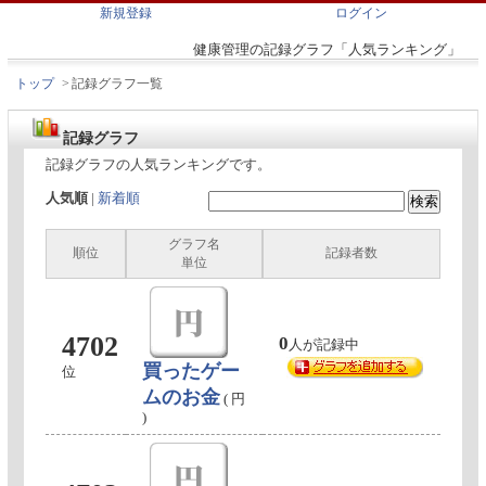
新規登録
ログイン
健康管理の記録グラフ「人気ランキング」
トップ
>
記録グラフ一覧
記録グラフ
記録グラフの人気ランキングです。
人気順
|
新着順
グラフ名
順位
記録者数
単位
4702
0
人が記録中
買ったゲー
位
ムのお金
( 円
)