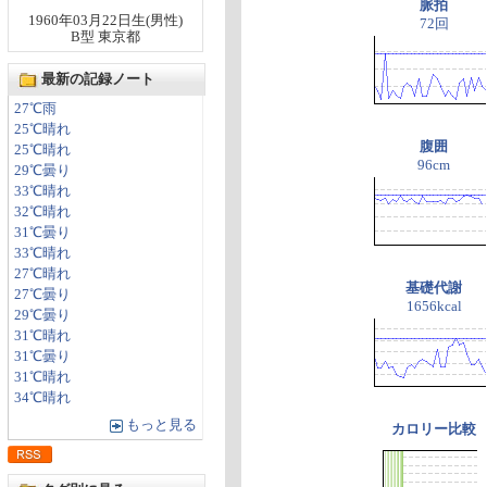
脈拍
1960年03月22日生(男性)
72回
B型 東京都
最新の記録ノート
27℃雨
25℃晴れ
腹囲
25℃晴れ
96cm
29℃曇り
33℃晴れ
32℃晴れ
31℃曇り
33℃晴れ
27℃晴れ
基礎代謝
27℃曇り
1656kcal
29℃曇り
31℃晴れ
31℃曇り
31℃晴れ
34℃晴れ
もっと見る
カロリー比較