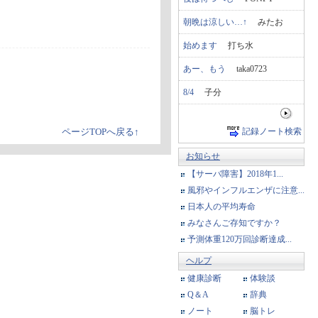
朝晩は涼しい…↑
みたお
始めます
打ち水
あー、もう
taka0723
8/4
子分
記録ノート検索
ページTOPへ戻る↑
お知らせ
【サーバ障害】2018年1...
風邪やインフルエンザに注意...
日本人の平均寿命
みなさんご存知ですか？
予測体重120万回診断達成...
ヘルプ
健康診断
体験談
Q＆A
辞典
ノート
脳トレ