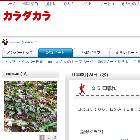
ホーム
健康診断
脳トレ
Ｑ＆Ａ
レシピ
ノート ▼
その他のサ
muusanさんのノート
メンバートップ
記録ノート
記録グラフ
食事レポート
トップ
>
メンバー検索
>
muusanさんのトップページ
>
記録ノートを見る
>
２
muusanさん
11年08月24日（水）
２５℃晴れ
日の出５：０６、日の入り１８：
【記録グラフ】
1
2
3