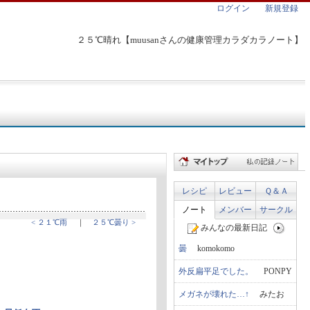
ログイン
新規登録
２５℃晴れ【muusanさんの健康管理カラダカラノート】
レシピ
レビュー
Ｑ＆Ａ
ノート
メンバー
サークル
< ２１℃雨
｜
２５℃曇り >
みんなの最新日記
曇
komokomo
外反扁平足でした。
PONPY
メガネが壊れた…↑
みたお