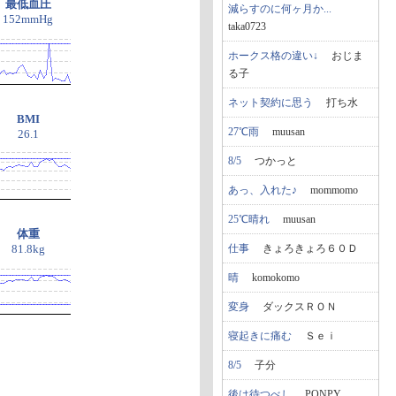
最低血圧
減らすのに何ヶ月か...
152mmHg
taka0723
ホークス格の違い↓
おじま
る子
ネット契約に思う
打ち水
BMI
27℃雨
muusan
26.1
8/5
つかっと
あっ、入れた♪
mommomo
25℃晴れ
muusan
体重
仕事
きょろきょろ６０Ｄ
81.8kg
晴
komokomo
変身
ダックスＲＯＮ
寝起きに痛む
Ｓｅｉ
8/5
子分
後は待つべし
PONPY