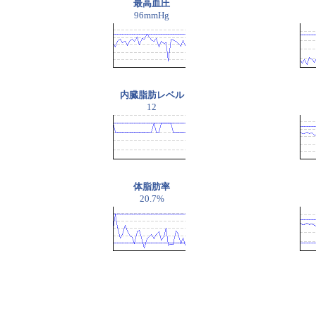
最高血圧
96mmHg
内臓脂肪レベル
12
体脂肪率
20.7%