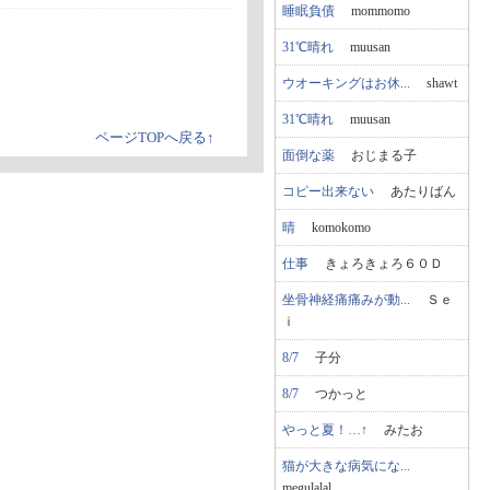
睡眠負債
mommomo
31℃晴れ
muusan
ウオーキングはお休...
shawt
31℃晴れ
muusan
ページTOPへ戻る↑
面倒な薬
おじまる子
コピー出来ない
あたりばん
晴
komokomo
仕事
きょろきょろ６０Ｄ
坐骨神経痛痛みが動...
Ｓｅ
ｉ
8/7
子分
8/7
つかっと
やっと夏！…↑
みたお
猫が大きな病気にな...
megulalal...