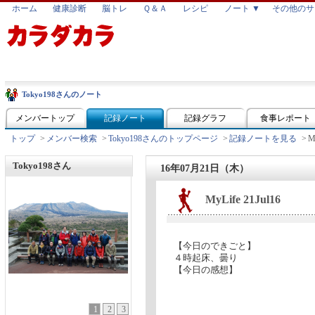
ホーム
健康診断
脳トレ
Ｑ＆Ａ
レシピ
ノート ▼
その他のサ
Tokyo198さんのノート
メンバートップ
記録ノート
記録グラフ
食事レポート
トップ
>
メンバー検索
>
Tokyo198さんのトップページ
>
記録ノートを見る
>
M
Tokyo198さん
16年07月21日（木）
MyLife 21Jul16
【今日のできごと】
４時起床、曇り
【今日の感想】
1
2
3