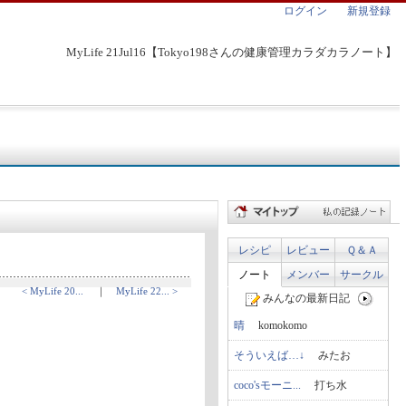
ログイン
新規登録
MyLife 21Jul16【Tokyo198さんの健康管理カラダカラノート】
レシピ
レビュー
Ｑ＆Ａ
ノート
メンバー
サークル
< MyLife 20...
｜
MyLife 22... >
みんなの最新日記
晴
komokomo
そういえば…↓
みたお
coco'sモーニ...
打ち水