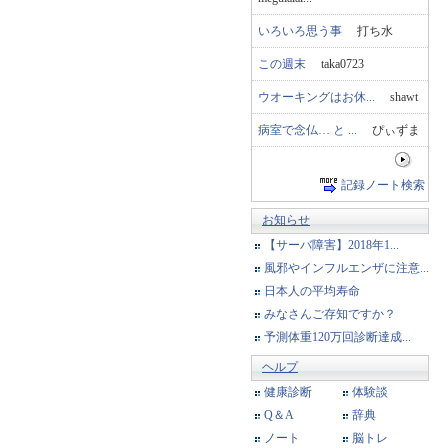
いろいろ思う事
打ち水
この週末
taka0723
ウオーキングはお休...
shawt
病室で念仏… と ...
ぴぃずま
記録ノート検索
お知らせ
【サーバ障害】2018年1...
風邪やインフルエンザに注意...
日本人の平均寿命
みなさんご存知ですか？
予測体重120万回診断達成...
ヘルプ
健康診断
体験談
Q＆A
辞典
ノート
脳トレ