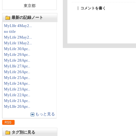
東京都
コメントを書く
最新の記録ノート
MyLIfe 4May2...
no title
MyLife 2May2...
MyLife 1May2...
MyLife 30Apr...
MyLife 29Apr...
MyLife 28Apr...
MyLIfe 27Apr...
MyLife 26Apr...
MyLife 25Apr...
MyLife 24Apr...
MyLife 23Apr...
MyLife 22Apr...
MyLife 21Apr...
MyLIfe 20Apr...
もっと見る
タグ別に見る