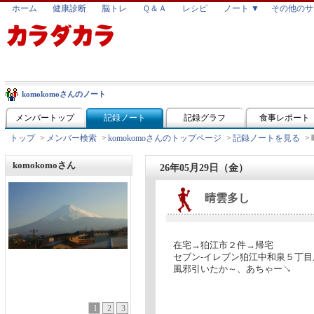
ホーム
健康診断
脳トレ
Ｑ＆Ａ
レシピ
ノート ▼
その他のサ
komokomoさんのノート
メンバートップ
記録ノート
記録グラフ
食事レポート
トップ
>
メンバー検索
>
komokomoさんのトップページ
>
記録ノートを見る
>
komokomoさん
26年05月29日（金）
晴雲多し
在宅→狛江市２件→帰宅
セブン-イレブン狛江中和泉５丁目
風邪引いたか～、あちゃー↘
1
2
3