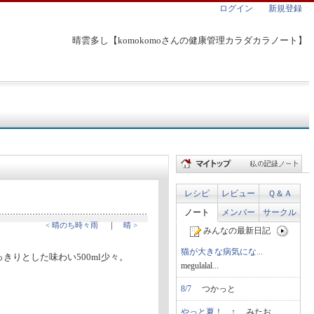
ログイン
新規登録
晴雲多し【komokomoさんの健康管理カラダカラノート】
レシピ
レビュー
Ｑ＆Ａ
ノート
メンバー
サークル
< 晴のち時々雨
｜
晴 >
みんなの最新日記
猫が大きな病気にな...
きりとした味わい500ml少々。
megulalal...
8/7
つかっと
やっと夏！…↑
みたお