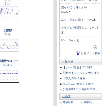
21.4
減らすのに何ヶ月か...
taka0723
ネット契約に思う
打ち水
カラダカラ順調？ ...
ぴぃず
心拍数
ま
79回
8/5
つかっと
記録ノート検索
消費カロリー
お知らせ
1526kcal
【サーバ障害】2018年1...
風邪やインフルエンザに注意...
日本人の平均寿命
みなさんご存知ですか？
予測体重120万回診断達成...
ヘルプ
健康診断
体験談