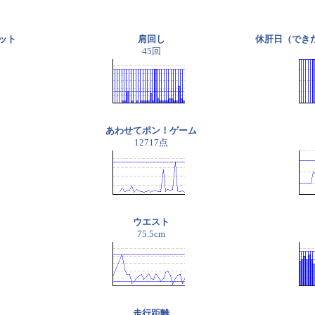
ット
肩回し
休肝日（でき
45回
あわせてポン！ゲーム
12717点
ウエスト
75.5cm
走行距離