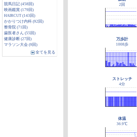
競馬日記 (458回)
2回
映画鑑賞 (179回)
HAIRCUT (143回)
かかりつけ内科 (92回)
整骨院 (71回)
歯医者さん (55回)
健康診断 (27回)
万歩計
1008歩
マラソン大会 (9回)
全てを見る
ストレッチ
4分
体温
36.9℃