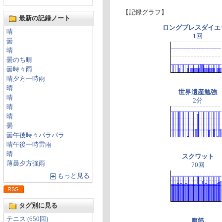
【記録グラフ】
最新の記録ノート
ロングブレスダイエ
晴
1回
曇
晴
曇のち晴
曇時々雨
晴夕方一時雨
晴
世界遺産勉強
晴
2分
晴
晴
曇
曇午後時々パラパラ
晴午後一時雷雨
晴
スクワット
薄曇夕方強雨
70回
もっと見る
タグ別に見る
テニス (650回)
腹筋