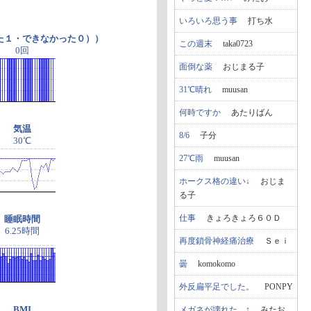
いろいろ思う事
打ち水
た１・できなかった０））
この週末
taka0723
0回
面倒な薬
おじまる子
31℃晴れ
muusan
何時ですか
あたりばん
気温
8/6
子分
30℃
27℃雨
muusan
ホークス格の違い↓
おじま
る子
仕事
きょろきょろ６０Ｄ
睡眠時間
6.25時間
再度鎖骨神経痛治療
Ｓｅｉ
曇
komokomo
外反扁平足でした。
PONPY
BMI
メガネが壊れた…↑
みたお