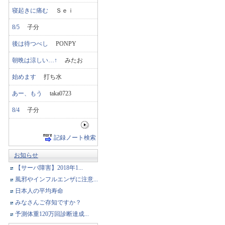
寝起きに痛む
Ｓｅｉ
8/5
子分
後は待つべし
PONPY
朝晩は涼しい…↑
みたお
始めます
打ち水
あー、もう
taka0723
8/4
子分
記録ノート検索
お知らせ
【サーバ障害】2018年1...
風邪やインフルエンザに注意...
日本人の平均寿命
みなさんご存知ですか？
予測体重120万回診断達成...