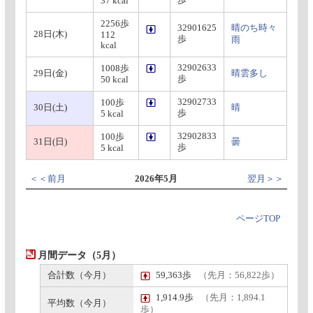
歩
37 kcal
2256歩
32901625
晴のち時々
28日(木)
112
歩
雨
kcal
32902633
1008歩
29日(金)
晴雲多し
歩
50 kcal
32902733
100歩
30日(土)
晴
歩
5 kcal
32902833
100歩
31日(日)
曇
歩
5 kcal
＜＜前月
2026年5月
翌月＞＞
ページTOP
月間データ（5月）
合計数（今月）
59,363歩
（先月：56,822歩）
1,914.9歩
（先月：1,894.1
平均数（今月）
歩）