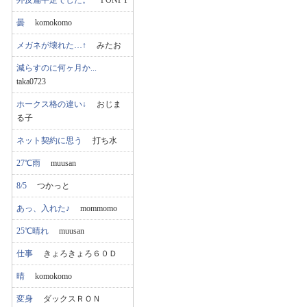
外反扁平足でした。
PONPY
曇
komokomo
メガネが壊れた…↑
みたお
減らすのに何ヶ月か...
taka0723
ホークス格の違い↓
おじま
る子
ネット契約に思う
打ち水
27℃雨
muusan
8/5
つかっと
あっ、入れた♪
mommomo
25℃晴れ
muusan
仕事
きょろきょろ６０Ｄ
晴
komokomo
変身
ダックスＲＯＮ