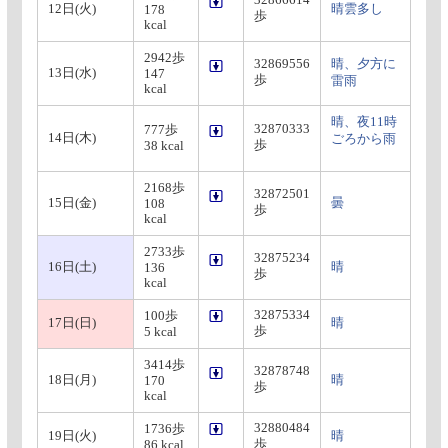
32866614
12日(火)
晴雲多し
178
歩
kcal
2942歩
32869556
晴、夕方に
13日(水)
147
歩
雷雨
kcal
晴、夜11時
32870333
777歩
14日(木)
ごろから雨
歩
38 kcal
2168歩
32872501
15日(金)
曇
108
歩
kcal
2733歩
32875234
16日(土)
晴
136
歩
kcal
32875334
100歩
17日(日)
晴
歩
5 kcal
3414歩
32878748
18日(月)
晴
170
歩
kcal
32880484
1736歩
19日(火)
晴
歩
86 kcal