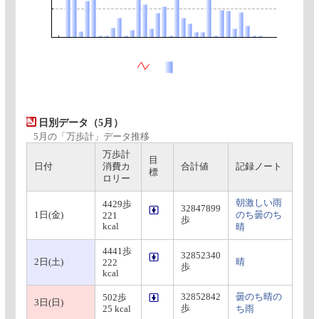
日別データ（5月）
5月の「万歩計」データ推移
万歩計
目
日付
消費カ
合計値
記録ノート
標
ロリー
朝激しい雨
4429歩
32847899
1日(金)
のち曇のち
221
歩
kcal
晴
4441歩
32852340
2日(土)
晴
222
歩
kcal
32852842
曇のち晴の
502歩
3日(日)
歩
25 kcal
ち雨