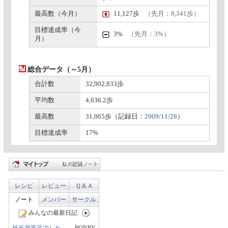
最高数（今月）
11,127歩
（先月：9,341歩）
目標達成率（今
3%
（先月：3%）
月）
総合データ（～5月）
合計数
32,902,833歩
平均数
4,636.2歩
最高数
31,065歩（記録日：
2009/11/28
）
目標達成率
17%
レシピ
レビュー
Ｑ＆Ａ
ノート
メンバー
サークル
みんなの最新日記