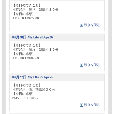
【今日のできごと】
４時起床、曇り、朝風呂３０分
【今日の感想】
AM9:10 119/79 80
続きを読む
04月28日 MyLife 28Apr26
【今日のできごと】
４時起床、晴れ、朝風呂３０分
【今日の感想】
AM5:00 129/87 69
続きを読む
04月27日 MyLIfe 27Apr26
【今日のできごと】
４時起床、雨、朝風呂３０分
【今日の感想】
PM5:30 130/90 77
続きを読む