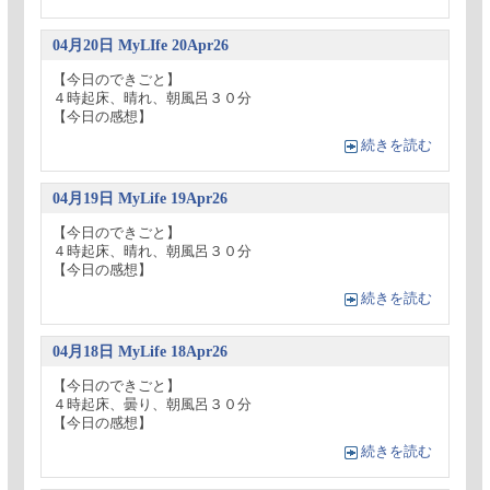
04月20日 MyLIfe 20Apr26
【今日のできごと】
４時起床、晴れ、朝風呂３０分
【今日の感想】
続きを読む
04月19日 MyLife 19Apr26
【今日のできごと】
４時起床、晴れ、朝風呂３０分
【今日の感想】
続きを読む
04月18日 MyLife 18Apr26
【今日のできごと】
４時起床、曇り、朝風呂３０分
【今日の感想】
続きを読む