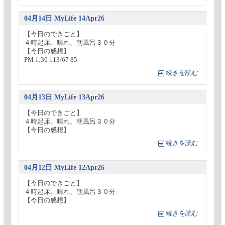
04月14日 MyLife 14Apr26
【今日のできごと】
４時起床、晴れ、朝風呂３０分
【今日の感想】
PM 1:30 113/67 85
続きを読む
04月13日 MyLife 13Apr26
【今日のできごと】
４時起床、晴れ、朝風呂３０分
【今日の感想】
続きを読む
04月12日 MyLife 12Apr26
【今日のできごと】
４時起床、晴れ、朝風呂３０分
【今日の感想】
続きを読む