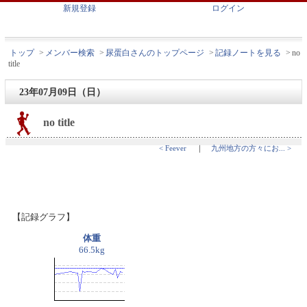
新規登録
ログイン
トップ
>
メンバー検索
>
尿蛋白さんのトップページ
>
記録ノートを見る
>
no
title
23年07月09日（日）
no title
< Feever
｜
九州地方の方々にお... >
【記録グラフ】
体重
66.5kg