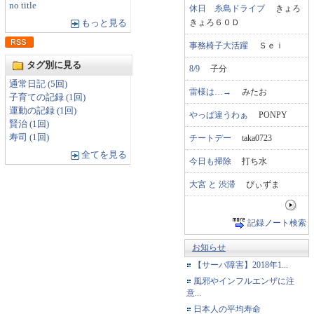
no title
休日 糸島ドライブ
きょろ
きょろ６０Ｄ
もっと見る
事務椅子大活躍
Ｓｅｉ
タグ別に見る
8/9
子分
通常日記 (5回)
雷様は…→
みたお
子育ての記録 (1回)
運動の記録 (1回)
やっぱ違うわぁ
PONPY
賢治 (1回)
寿司 (1回)
チートデー
taka0723
全てを見る
今日も掃除
打ち水
大宮 と 渋滞
ぴぃずま
記録ノート検索
お知らせ
【サーバ障害】2018年1...
風邪やインフルエンザに注
意...
日本人の平均寿命