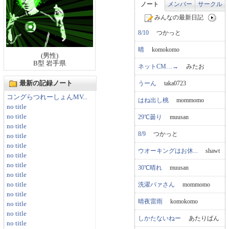
ノート
メンバー
サークル
みんなの最新日記
8/10
つかっと
晴
komokomo
(男性)
B型 岩手県
ネットCM…→
みたお
うーん
taka0723
最新の記録ノート
コングらつれーしょんMV...
はね出し桃
mommomo
no title
no title
29℃曇り
muusan
no title
8/9
つかっと
no title
no title
ウオーキングはお休...
shawt
no title
no title
30℃晴れ
muusan
no title
洗濯バァさん
mommomo
no title
no title
晴夜雷雨
komokomo
no title
no title
しかたないねー
あたりばん
no title