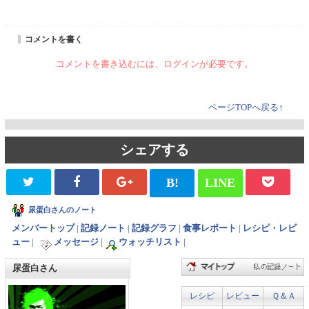
コメントを書く
コメントを書き込むには、ログインが必要です。
ページTOPへ戻る↑
シェアする
B!
LINE
尿蛋白さんのノート
メンバートップ
|
記録ノート
|
記録グラフ
|
食事レポート
|
レシピ・レビ
ュー
|
メッセージ
|
ウォッチリスト
|
尿蛋白さん
レシピ
レビュー
Ｑ＆Ａ