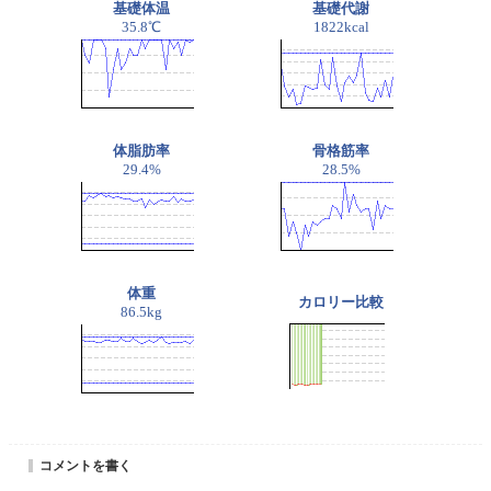
基礎体温
基礎代謝
35.8℃
1822kcal
体脂肪率
骨格筋率
29.4%
28.5%
体重
カロリー比較
86.5kg
コメントを書く