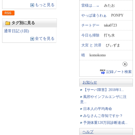
もっと見る
雷様は…→
みたお
やっぱ違うわぁ
PONPY
タグ別に見る
チートデー
taka0723
通常日記 (1回)
今日も掃除
打ち水
全てを見る
大宮 と 渋滞
ぴぃずま
晴
komokomo
記録ノート検索
お知らせ
【サーバ障害】2018年1...
風邪やインフルエンザに注
意...
日本人の平均寿命
みなさんご存知ですか？
予測体重120万回診断達成...
ヘルプ