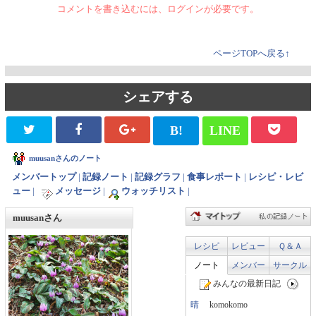
コメントを書き込むには、ログインが必要です。
ページTOPへ戻る↑
シェアする
B!
LINE
muusanさんのノート
メンバートップ
|
記録ノート
|
記録グラフ
|
食事レポート
|
レシピ・レビ
ュー
|
メッセージ
|
ウォッチリスト
|
muusanさん
レシピ
レビュー
Ｑ＆Ａ
ノート
メンバー
サークル
みんなの最新日記
晴
komokomo