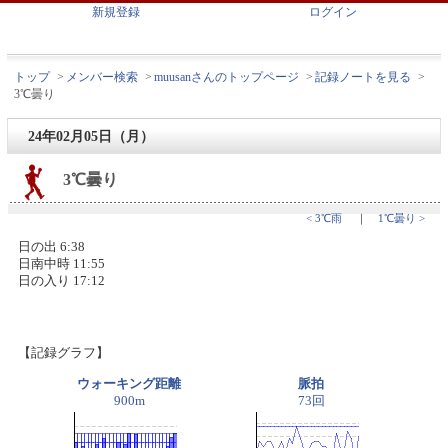
新規登録
ログイン
トップ
>
メンバー検索
>
muusanさんのトップページ
>
記録ノートを見る
>
3℃曇り
24年02月05日（月）
3℃曇り
< 3℃雨
｜
1℃曇り >
日の出 6:38
日南中時 11:55
日の入り 17:12
【記録グラフ】
ウォーキング距離
脈拍
900m
73回