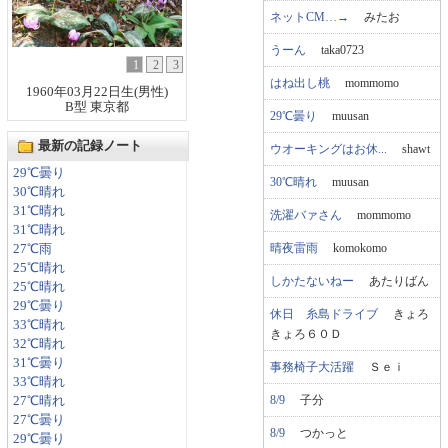
ネットCM…→
みたお
うーん
taka0723
1
2
3
はね出し桃
mommomo
1960年03月22日生(男性)
B型 東京都
29℃曇り
muusan
最新の記録ノート
ウオーキングはお休...
shawt
29℃曇り
30℃晴れ
muusan
30℃晴れ
31℃晴れ
洗濯バァさん
mommomo
31℃晴れ
晴夜雷雨
komokomo
27℃雨
25℃晴れ
しかたないねー
あたりばん
25℃晴れ
29℃曇り
休日 糸島ドライブ
きょろ
33℃晴れ
きょろ６０Ｄ
32℃晴れ
31℃曇り
事務椅子大活躍
Ｓｅｉ
33℃晴れ
8/9
子分
27℃晴れ
27℃曇り
8/9
つかっと
29℃曇り