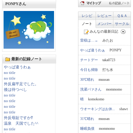
PONPYさん
レシピ
レビュー
Ｑ＆Ａ
ノート
メンバー
サークル
みんなの最新日記
雷様は…→
みたお
やっぱ違うわぁ
PONPY
最新の記録ノート
チートデー
taka0723
やっぱ違うわぁ
今日も掃除
打ち水
no title
no title
30℃晴れ
muusan
外反扁平足でした。
洗濯バァさん
mommomo
後は待つべし
no title
晴
komokomo
no title
no title
ウオーキングはお休...
shawt
no title
外反母趾ですか⁉
31℃晴れ
muusan
温泉 天国でした^^
睡眠負債
mommomo
no title