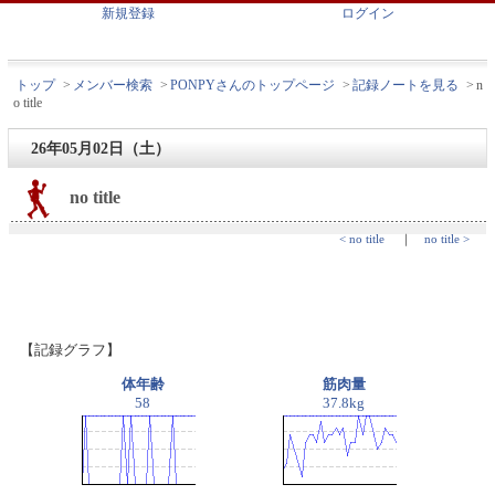
新規登録
ログイン
トップ
>
メンバー検索
>
PONPYさんのトップページ
>
記録ノートを見る
>
n
o title
26年05月02日（土）
no title
< no title
｜
no title >
【記録グラフ】
体年齢
筋肉量
58
37.8kg