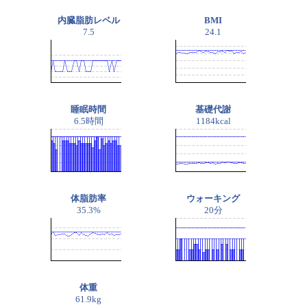
内臓脂肪レベル
BMI
7.5
24.1
睡眠時間
基礎代謝
6.5時間
1184kcal
体脂肪率
ウォーキング
35.3%
20分
体重
61.9kg