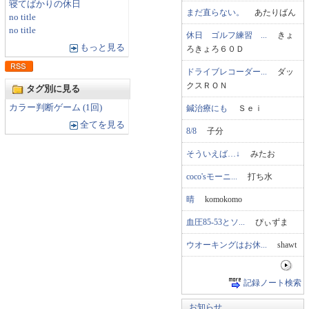
寝てばかりの休日
まだ直らない。
あたりばん
no title
no title
休日 ゴルフ練習 ...
きょ
もっと見る
ろきょろ６０Ｄ
ドライブレコーダー...
ダッ
クスＲＯＮ
タグ別に見る
カラー判断ゲーム (1回)
鍼治療にも
Ｓｅｉ
全てを見る
8/8
子分
そういえば…↓
みたお
coco'sモーニ...
打ち水
晴
komokomo
血圧85-53とソ...
ぴぃずま
ウオーキングはお休...
shawt
記録ノート検索
お知らせ