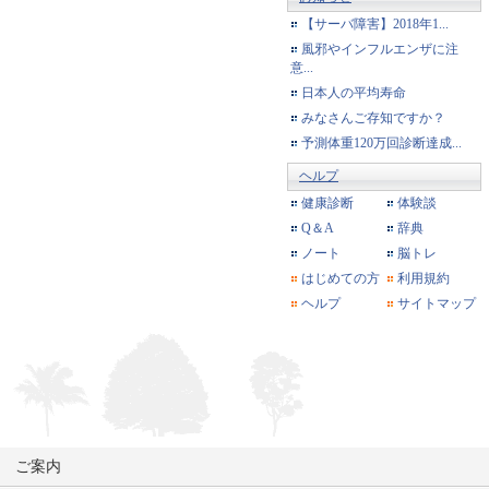
【サーバ障害】2018年1...
風邪やインフルエンザに注
意...
日本人の平均寿命
みなさんご存知ですか？
予測体重120万回診断達成...
ヘルプ
健康診断
体験談
Q＆A
辞典
ノート
脳トレ
はじめての方
利用規約
ヘルプ
サイトマップ
ご案内