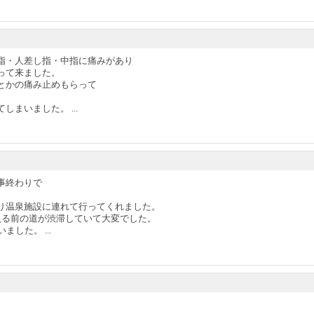
指・人差し指・中指に痛みがあり
って来ました。
とかの痛み止めもらって
まいました。 ...
事終わりで
り温泉施設に連れて行ってくれました。
入る前の道が渋滞していて大変でした。
した。 ...