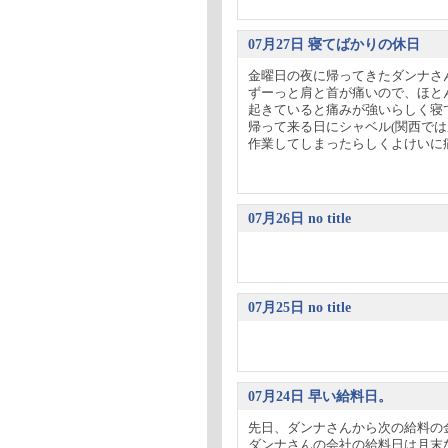
07月27日 寝てばかりの休日
金曜日の夜に帰ってきたダンナさ
ずーっと肩と首が痛いので、ほと
起きていると痛みが強いらしく寝
帰って来る日にシャベル(関西で
作業してしまったらしくよけいに痛
07月26日 no title
07月25日 no title
07月24日 早い給料日。
先日、ダンナさんから次の給料の金
ダンナさんの会社の給料日は月末