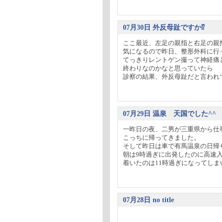
07月30日 外反母趾ですか⁉
ここ最近、左足の親指と右足の親
気になるので昨日、整形外科に行
てっきりレントゲン撮って神経痛
終わりなのかなと思っていたら
診察の結果、外反母趾だと言われてし
07月29日 温泉 天国でした^^
一昨日の夜、二男が三重県から仕
こっちに帰ってきました。
そして昨日は車で有馬温泉の日帰
朝は9時過ぎに出発したのに高速
着いたのは11時過ぎになってしまいま
07月28日 no title