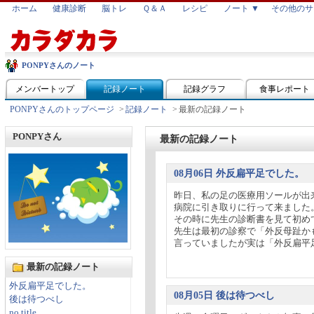
ホーム
健康診断
脳トレ
Ｑ＆Ａ
レシピ
ノート ▼
その他のサ
PONPYさんのノート
メンバートップ
記録ノート
記録グラフ
食事レポート
PONPYさんのトップページ
>
記録ノート
>
最新の記録ノート
PONPYさん
最新の記録ノート
08月06日 外反扁平足でした。
昨日、私の足の医療用ソールが出
病院に引き取りに行って来ました
その時に先生の診断書を見て初め
先生は最初の診察で「外反母趾か
言っていましたが実は「外反扁平足
最新の記録ノート
外反扁平足でした。
08月05日 後は待つべし
後は待つべし
no title