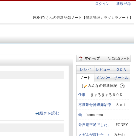
ログイン
新規登録
PONPYさんの最新記録ノート【健康管理カラダカラノート】
レシピ
レビュー
Ｑ＆Ａ
ノート
メンバー
サークル
みんなの最新日記
仕事
きょろきょろ６０Ｄ
再度鎖骨神経痛治療
Ｓｅｉ
続きを読む
曇
komokomo
外反扁平足でした。
PONPY
メガネが壊れた…↑
みたお