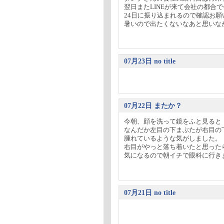
翌日またLINEが来て会社の都合
24日に振り込まれるので確認お
暑いので出たくないなあと思いなが
07月23日 no title
07月22日 またか？
今朝、顔を洗って鏡をふと見ると
なんだか左目の下まぶたが右目の
腫れているような気がしました。
右目がやっと落ち着いたと思った
気になるので朝イチで眼科に行きまし
07月21日 no title