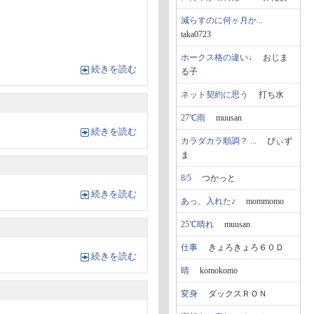
減らすのに何ヶ月か...
taka0723
ホークス格の違い↓
おじま
続きを読む
る子
ネット契約に思う
打ち水
27℃雨
muusan
続きを読む
カラダカラ順調？ ...
ぴぃず
ま
8/5
つかっと
続きを読む
あっ、入れた♪
mommomo
25℃晴れ
muusan
仕事
きょろきょろ６０Ｄ
続きを読む
晴
komokomo
変身
ダックスＲＯＮ