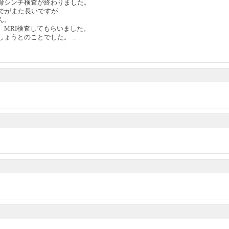
骨シンチ検査が終わりました。
までがまた長いですが
ん。
、MRI検査してもらいました。
うとのことでした。 ...