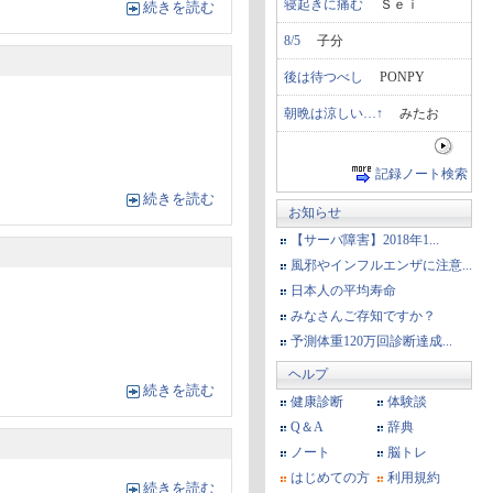
寝起きに痛む
Ｓｅｉ
続きを読む
8/5
子分
後は待つべし
PONPY
朝晩は涼しい…↑
みたお
記録ノート検索
続きを読む
お知らせ
【サーバ障害】2018年1...
風邪やインフルエンザに注意...
日本人の平均寿命
みなさんご存知ですか？
予測体重120万回診断達成...
ヘルプ
続きを読む
健康診断
体験談
Q＆A
辞典
ノート
脳トレ
はじめての方
利用規約
続きを読む