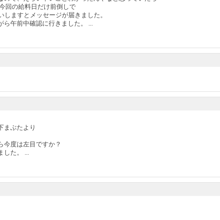
で今回の給料日だけ前倒しで
願いしますとメッセージが届きました。
ら午前中確認に行きました。 ...
下まぶたより
ら今度は左目ですか？
た。 ...