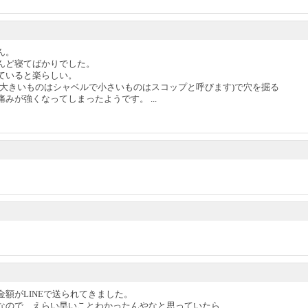
ん。
んど寝てばかりでした。
ていると楽らしい。
は大きいものはシャベルで小さいものはスコップと呼びます)で穴を掘る
みが強くなってしまったようです。 ...
額がLINEで送られてきました。
なので、えらい早いことわかったんやなと思っていたら