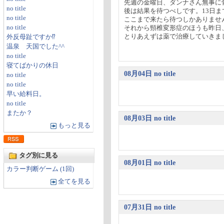
先週の金曜日、ダンナさん無事に
no title
後は結果を待つべしです。13日
no title
ここまで来たら待つしかありませ
no title
それから頸椎変形症のほうも昨日
とりあえずは薬で治療していきましょ
外反母趾ですか⁉
温泉 天国でした^^
no title
寝てばかりの休日
08月04日 no title
no title
no title
早い給料日。
no title
またか？
08月03日 no title
もっと見る
タグ別に見る
08月01日 no title
カラー判断ゲーム (1回)
全てを見る
07月31日 no title