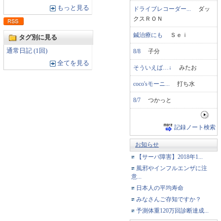
もっと見る
ドライブレコーダー...
ダッ
クスＲＯＮ
鍼治療にも
Ｓｅｉ
タグ別に見る
通常日記 (1回)
8/8
子分
全てを見る
そういえば…↓
みたお
coco'sモーニ...
打ち水
8/7
つかっと
記録ノート検索
お知らせ
【サーバ障害】2018年1...
風邪やインフルエンザに注
意...
日本人の平均寿命
みなさんご存知ですか？
予測体重120万回診断達成...