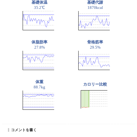
基礎体温
基礎代謝
35.2℃
1870kcal
体脂肪率
骨格筋率
27.8%
29.5%
体重
カロリー比較
88.7kg
コメントを書く