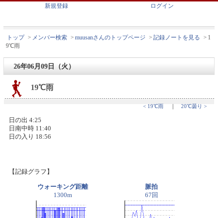
新規登録
ログイン
トップ
>
メンバー検索
>
muusanさんのトップページ
>
記録ノートを見る
>
1
9℃雨
26年06月09日（火）
19℃雨
< 19℃雨
｜
20℃曇り >
日の出 4:25
日南中時 11:40
日の入り 18:56
【記録グラフ】
ウォーキング距離
脈拍
1300m
67回