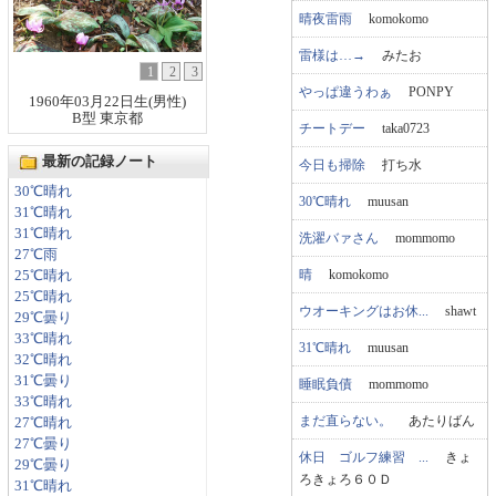
晴夜雷雨
komokomo
雷様は…→
みたお
1
2
3
やっぱ違うわぁ
PONPY
1960年03月22日生(男性)
B型 東京都
チートデー
taka0723
最新の記録ノート
今日も掃除
打ち水
30℃晴れ
30℃晴れ
muusan
31℃晴れ
31℃晴れ
洗濯バァさん
mommomo
27℃雨
晴
komokomo
25℃晴れ
25℃晴れ
ウオーキングはお休...
shawt
29℃曇り
33℃晴れ
31℃晴れ
muusan
32℃晴れ
31℃曇り
睡眠負債
mommomo
33℃晴れ
まだ直らない。
あたりばん
27℃晴れ
27℃曇り
休日 ゴルフ練習 ...
きょ
29℃曇り
ろきょろ６０Ｄ
31℃晴れ