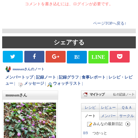
コメントを書き込むには、ログインが必要です。
ページTOPへ戻る↑
シェアする
B!
LINE
muusanさんのノート
メンバートップ
|
記録ノート
|
記録グラフ
|
食事レポート
|
レシピ・レビ
ュー
|
メッセージ
|
ウォッチリスト
|
muusanさん
レシピ
レビュー
Ｑ＆Ａ
ノート
メンバー
サークル
みんなの最新日記
8/9
つかっと