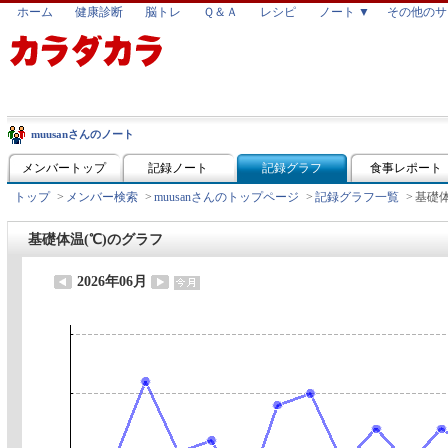
ホーム
健康診断
脳トレ
Ｑ＆Ａ
レシピ
ノート ▼
その他のサ
muusanさんのノート
メンバートップ
記録ノート
記録グラフ
食事レポート
トップ
>
メンバー検索
>
muusanさんのトップページ
>
記録グラフ一覧
>
基礎体
基礎体温(℃)のグラフ
2026年06月