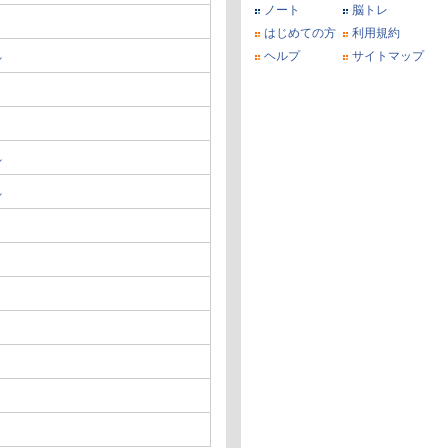
ノート
脳トレ
はじめての方
利用規約
れ
ヘルプ
サイトマップ
り
れ
れ
り
り
り