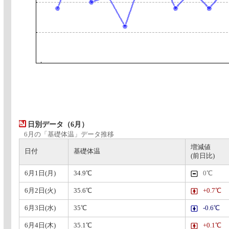
日別データ（6月）
6月の「基礎体温」データ推移
増減値
日付
基礎体温
(前日比)
6月1日(月)
34.9℃
0℃
6月2日(火)
35.6℃
+0.7℃
6月3日(水)
35℃
-0.6℃
6月4日(木)
35.1℃
+0.1℃