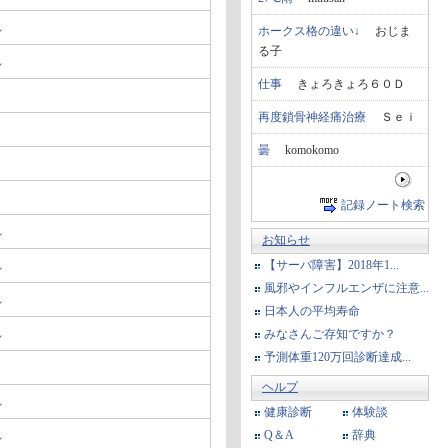
れ
ホークス格の違い↓
おじま
る子
れ
仕事
きょろきょろ６０Ｄ
り
再度鎖骨神経痛治療
Ｓｅｉ
曇
komokomo
り
記録ノート検索
れ
お知らせ
れ
【サーバ障害】2018年1...
風邪やインフルエンザに注意...
れ
日本人の平均寿命
れ
みなさんご存知ですか？
予測体重120万回診断達成...
ヘルプ
れ
健康診断
体験談
れ
Q＆A
辞典