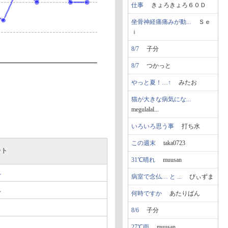
仕事
きょろきょろ６０Ｄ
坐骨神経痛痛みが動...
Ｓｅ
ｉ
8/7
子分
8/7
つかっと
やっと夏！…↑
みたお
猫が大きな病気にな...
megulalal...
いろいろ思う事
打ち水
この週末
taka0723
ート
31℃晴れ
muusan
れ
病室で念仏… と ...
ぴぃずま
れ
何時ですか
あたりばん
8/6
子分
り
27℃雨
muusan