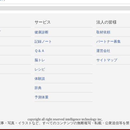
サービス
法人の皆様
プ
健康診断
取材依頼
記録ノート
パートナー募集
Ｑ＆Ａ
運営会社
脳トレ
サイトマップ
レシピ
体験談
辞典
予測体重
copyright all right reserved intelligence technology inc,
記事・写真・イラストなど、すべてのコンテンツの無断複写・転載・公衆送信等を禁