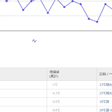
増減値
記録ノ
(累計)
-1℃
23℃晴
-0.3℃
25℃晴
-0.9℃
19℃雨
-0.8℃
20℃曇