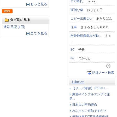
31℃晴れ
muusan
もっと見る
面倒な薬
おじまる子
コピー出来ない
あたりばん
タグ別に見る
通常日記 (1回)
仕事
きょろきょろ６０Ｄ
全てを見る
坐骨神経痛痛みが動...
Ｓｅ
ｉ
8/7
子分
8/7
つかっと
記録ノート検索
お知らせ
【サーバ障害】2018年1...
風邪やインフルエンザに注
意...
日本人の平均寿命
みなさんご存知ですか？
予測体重120万回診断達成...