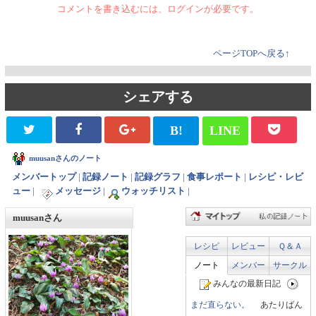
コメントを書き込むには、ログインが必要です。
ページTOPへ戻る↑
シェアする
B!
LINE
muusanさんのノート
メンバートップ
|
記録ノート
|
記録グラフ
|
食事レポート
|
レシピ・レビ
ュー
|
メッセージ
|
ウォッチリスト
|
muusanさん
レシピ
レビュー
Ｑ＆Ａ
ノート
メンバー
サークル
みんなの最新日記
まだ直らない。
あたりばん