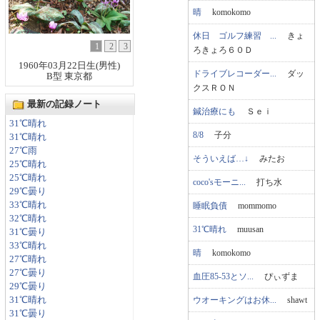
晴
komokomo
休日 ゴルフ練習 ...
きょ
1
2
3
ろきょろ６０Ｄ
1960年03月22日生(男性)
ドライブレコーダー...
ダッ
B型 東京都
クスＲＯＮ
最新の記録ノート
鍼治療にも
Ｓｅｉ
31℃晴れ
8/8
子分
31℃晴れ
27℃雨
そういえば…↓
みたお
25℃晴れ
25℃晴れ
coco'sモーニ...
打ち水
29℃曇り
33℃晴れ
睡眠負債
mommomo
32℃晴れ
31℃晴れ
muusan
31℃曇り
33℃晴れ
晴
komokomo
27℃晴れ
27℃曇り
血圧85-53とソ...
ぴぃずま
29℃曇り
ウオーキングはお休...
shawt
31℃晴れ
31℃曇り