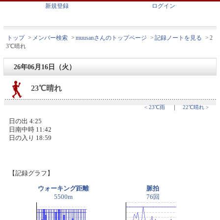
新規登録
ログイン
トップ
>
メンバー検索
>
muusanさんのトップページ
>
記録ノートを見る
>
2
3℃晴れ
26年06月16日（火）
23℃晴れ
< 23℃雨
｜
22℃晴れ >
日の出 4:25
日南中時 11:42
日の入り 18:59
【記録グラフ】
ウォーキング距離
脈拍
5500m
76回