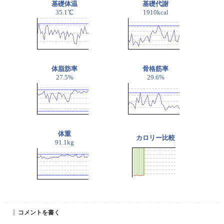
基礎体温
基礎代謝
35.1℃
1910kcal
体脂肪率
骨格筋率
27.5%
29.6%
体重
カロリー比較
91.1kg
コメントを書く