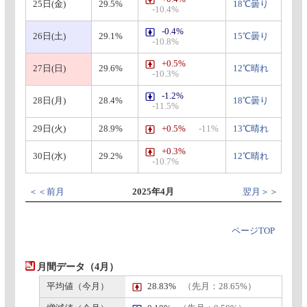
25日(金)
29.5%
18℃曇り
-10.4%
-0.4%
26日(土)
29.1%
15℃曇り
-10.8%
+0.5%
27日(日)
29.6%
12℃晴れ
-10.3%
-1.2%
28日(月)
28.4%
18℃曇り
-11.5%
29日(火)
28.9%
+0.5%
-11%
13℃晴れ
+0.3%
30日(水)
29.2%
12℃晴れ
-10.7%
＜＜前月
2025年4月
翌月＞＞
ページTOP
月間データ（4月）
平均値（今月）
28.83%
（先月：28.65%）