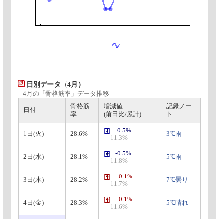
日別データ（4月）
4月の「骨格筋率」データ推移
骨格筋
増減値
記録ノー
日付
率
(前日比/累計)
ト
-0.5%
1日(火)
28.6%
3℃雨
-11.3%
-0.5%
2日(水)
28.1%
5℃雨
-11.8%
+0.1%
3日(木)
28.2%
7℃曇り
-11.7%
+0.1%
4日(金)
28.3%
5℃晴れ
-11.6%