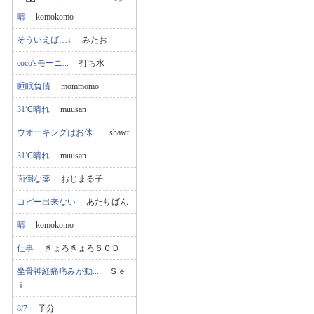
晴
komokomo
そういえば…↓
みたお
coco'sモーニ...
打ち水
睡眠負債
mommomo
31℃晴れ
muusan
ウオーキングはお休...
shawt
31℃晴れ
muusan
面倒な薬
おじまる子
コピー出来ない
あたりばん
晴
komokomo
仕事
きょろきょろ６０Ｄ
坐骨神経痛痛みが動...
Ｓｅ
ｉ
8/7
子分