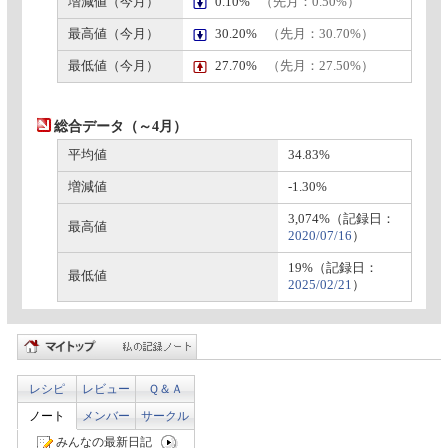
増減値（今月）
0.10%
（先月：0.50%）
最高値（今月）
30.20%
（先月：30.70%）
最低値（今月）
27.70%
（先月：27.50%）
総合データ（～4月）
平均値
34.83%
増減値
-1.30%
3,074%（記録日：
最高値
2020/07/16
）
19%（記録日：
最低値
2025/02/21
）
レシピ
レビュー
Ｑ＆Ａ
ノート
メンバー
サークル
みんなの最新日記