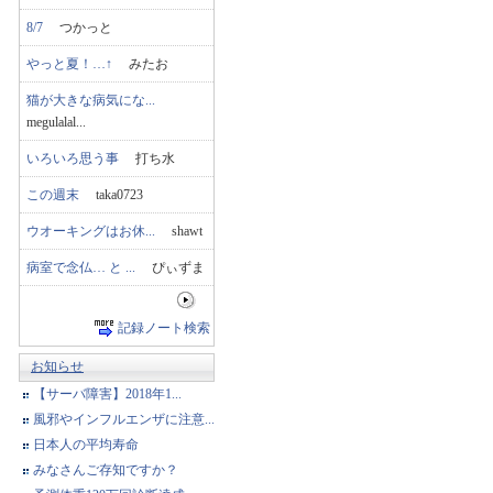
8/7
つかっと
やっと夏！…↑
みたお
猫が大きな病気にな...
megulalal...
いろいろ思う事
打ち水
この週末
taka0723
ウオーキングはお休...
shawt
病室で念仏… と ...
ぴぃずま
記録ノート検索
お知らせ
【サーバ障害】2018年1...
風邪やインフルエンザに注意...
日本人の平均寿命
みなさんご存知ですか？