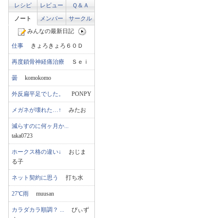
レシピ
レビュー
Ｑ＆Ａ
ノート
メンバー
サークル
みんなの最新日記
仕事
きょろきょろ６０Ｄ
再度鎖骨神経痛治療
Ｓｅｉ
曇
komokomo
外反扁平足でした。
PONPY
メガネが壊れた…↑
みたお
減らすのに何ヶ月か...
taka0723
ホークス格の違い↓
おじま
る子
ネット契約に思う
打ち水
27℃雨
muusan
カラダカラ順調？ ...
ぴぃず