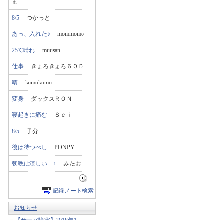
ま
8/5
つかっと
あっ、入れた♪
mommomo
25℃晴れ
muusan
仕事
きょろきょろ６０Ｄ
晴
komokomo
変身
ダックスＲＯＮ
寝起きに痛む
Ｓｅｉ
8/5
子分
後は待つべし
PONPY
朝晩は涼しい…↑
みたお
記録ノート検索
お知らせ