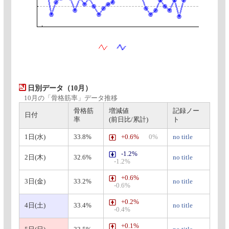
日別データ（10月）
10月の「骨格筋率」データ推移
骨格筋
増減値
記録ノー
日付
率
(前日比/累計)
ト
1日(水)
33.8%
+0.6%
0%
no title
-1.2%
2日(木)
32.6%
no title
-1.2%
+0.6%
3日(金)
33.2%
no title
-0.6%
+0.2%
4日(土)
33.4%
no title
-0.4%
+0.1%