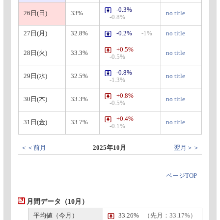
-0.3%
26日(日)
33%
no title
-0.8%
27日(月)
32.8%
-0.2%
-1%
no title
+0.5%
28日(火)
33.3%
no title
-0.5%
-0.8%
29日(水)
32.5%
no title
-1.3%
+0.8%
30日(木)
33.3%
no title
-0.5%
+0.4%
31日(金)
33.7%
no title
-0.1%
＜＜前月
2025年10月
翌月＞＞
ページTOP
月間データ（10月）
平均値（今月）
33.26%
（先月：33.17%）