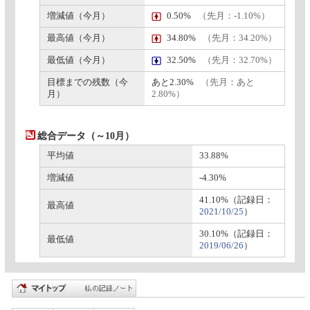
増減値（今月）
0.50%
（先月：-1.10%）
最高値（今月）
34.80%
（先月：34.20%）
最低値（今月）
32.50%
（先月：32.70%）
目標までの残数（今
あと2.30%
（先月：あと
月）
2.80%）
総合データ（～10月）
平均値
33.88%
増減値
-4.30%
41.10%（記録日：
最高値
2021/10/25
）
30.10%（記録日：
最低値
2019/06/26
）