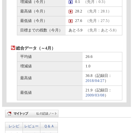
増減値（今月）
0.1
（先月：0.3）
最高値（今月）
28.2
（先月：28.1）
最低値（今月）
27.6
（先月：27.5）
目標までの残数（今月）
あと-5.9
（先月：あと-5.8）
総合データ（～4月）
平均値
26.6
増減値
1.0
36.8（記録日：
最高値
2018/04/27
）
21.9（記録日：
最低値
2009/03/08
）
レシピ
レビュー
Ｑ＆Ａ