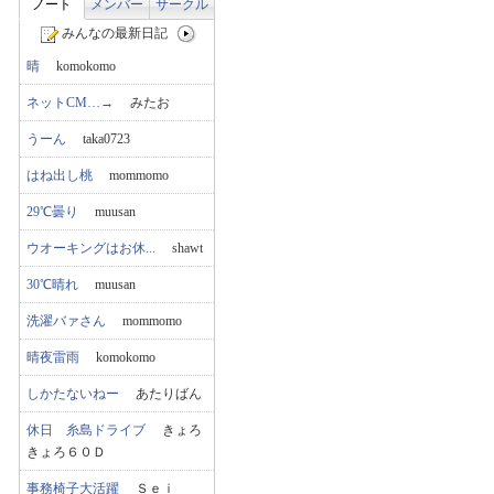
ノート
メンバー
サークル
みんなの最新日記
晴
komokomo
ネットCM…→
みたお
うーん
taka0723
はね出し桃
mommomo
29℃曇り
muusan
ウオーキングはお休...
shawt
30℃晴れ
muusan
洗濯バァさん
mommomo
晴夜雷雨
komokomo
しかたないねー
あたりばん
休日 糸島ドライブ
きょろ
きょろ６０Ｄ
事務椅子大活躍
Ｓｅｉ