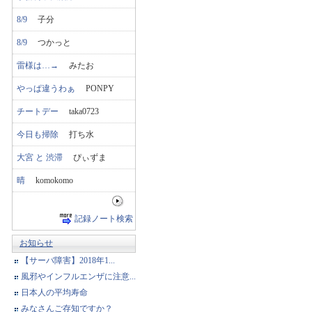
8/9
子分
8/9
つかっと
雷様は…→
みたお
やっぱ違うわぁ
PONPY
チートデー
taka0723
今日も掃除
打ち水
大宮 と 渋滞
ぴぃずま
晴
komokomo
記録ノート検索
お知らせ
【サーバ障害】2018年1...
風邪やインフルエンザに注意...
日本人の平均寿命
みなさんご存知ですか？