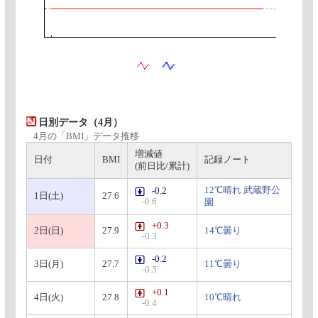
日別データ（4月）
4月の「BMI」データ推移
増減値
日付
BMI
記録ノート
(前日比/累計)
12℃晴れ 武蔵野公
-0.2
1日(土)
27.6
-0.6
園
+0.3
2日(日)
27.9
14℃曇り
-0.3
-0.2
3日(月)
27.7
11℃曇り
-0.5
+0.1
4日(火)
27.8
10℃晴れ
-0.4