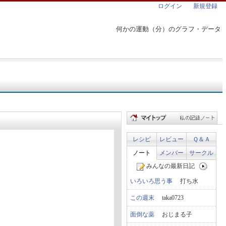
ログイン
新規登録
何かの運動（分）のグラフ・データ
レシピ
レビュー
Ｑ＆Ａ
ノート
メンバー
サークル
みんなの最新日記
いろいろ思う事
打ち水
この週末
taka0723
面倒な薬
おじまる子