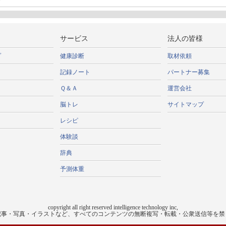
サービス
法人の皆様
プ
健康診断
取材依頼
記録ノート
パートナー募集
Ｑ＆Ａ
運営会社
脳トレ
サイトマップ
レシピ
体験談
辞典
予測体重
copyright all right reserved intelligence technology inc,
記事・写真・イラストなど、すべてのコンテンツの無断複写・転載・公衆送信等を禁