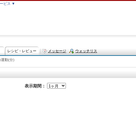
ービス ▼
レシピ・レビュー
メッセージ
ウォッチリス
運動(分)
ト
表示期間：