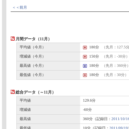
＜＜前月
月間データ（11月）
平均値（今月）
180分
（先月：127.5
増減値（今月）
150分
（先月：-30分
最高値（今月）
180分
（先月：360分
最低値（今月）
180分
（先月：30分）
総合データ（～11月）
平均値
129.6分
増減値
-60分
最高値
360分（記録日：
2011/10/1
最低値
10分（記録日：
2011/09/19