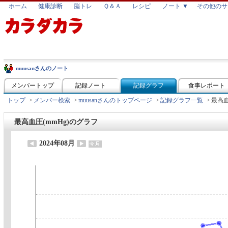
ホーム
健康診断
脳トレ
Ｑ＆Ａ
レシピ
ノート ▼
その他のサ
muusanさんのノート
メンバートップ
記録ノート
記録グラフ
食事レポート
トップ
>
メンバー検索
>
muusanさんのトップページ
>
記録グラフ一覧
>
最高血
最高血圧(mmHg)のグラフ
2024年08月