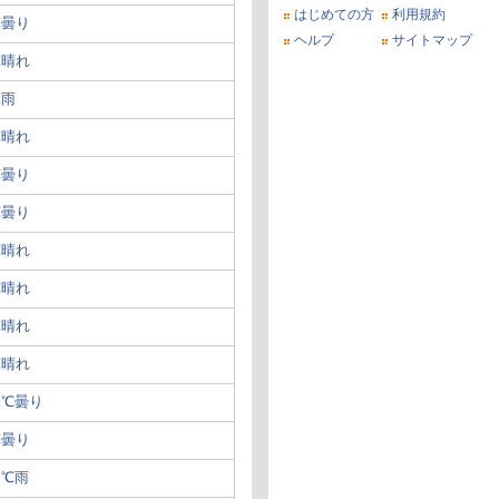
はじめての方
利用規約
℃曇り
ヘルプ
サイトマップ
℃晴れ
℃雨
℃晴れ
℃曇り
℃曇り
℃晴れ
℃晴れ
℃晴れ
℃晴れ
７℃曇り
℃曇り
５℃雨