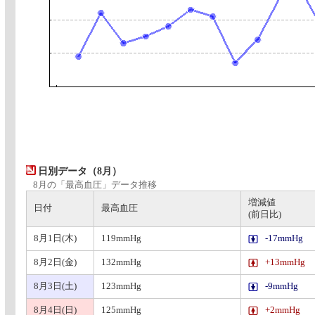
日別データ（8月）
8月の「最高血圧」データ推移
増減値
日付
最高血圧
(前日比)
8月1日(木)
119mmHg
-17mmHg
8月2日(金)
132mmHg
+13mmHg
8月3日(土)
123mmHg
-9mmHg
8月4日(日)
125mmHg
+2mmHg