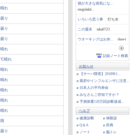
猫が大きな病気にな...
℃晴れ
megulalal...
℃曇り
いろいろ思う事
打ち水
℃曇り
この週末
taka0723
℃曇り
ウオーキングはお休...
shawt
℃晴れ
記録ノート検索
９℃晴れ
お知らせ
℃晴れ
【サーバ障害】2018年1...
℃晴れ
風邪やインフルエンザに注意...
日本人の平均寿命
℃晴れ
みなさんご存知ですか？
℃晴れ
予測体重120万回診断達成...
℃晴れ
ヘルプ
健康診断
体験談
℃雨
Q＆A
辞典
℃曇り
ノート
脳トレ