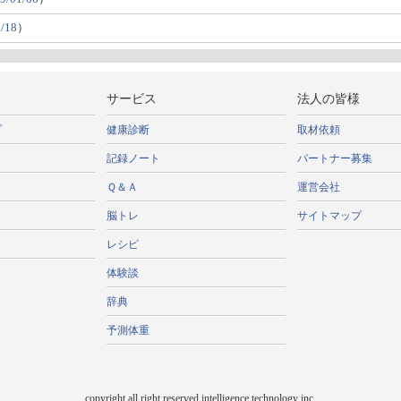
/18
）
サービス
法人の皆様
プ
健康診断
取材依頼
記録ノート
パートナー募集
Ｑ＆Ａ
運営会社
脳トレ
サイトマップ
レシピ
体験談
辞典
予測体重
copyright all right reserved intelligence technology inc,