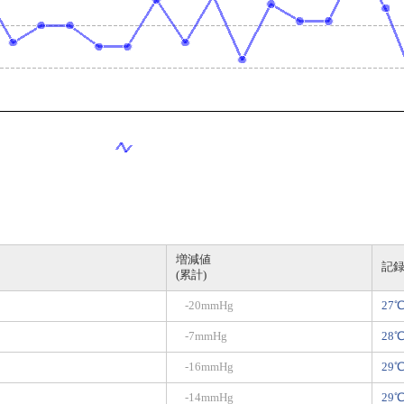
増減値
記
(累計)
-20mmHg
27
-7mmHg
28
-16mmHg
29
-14mmHg
29