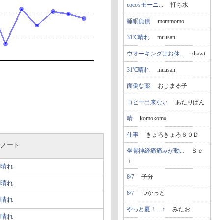
coco'sモーニ...
打ち水
睡眠負債
mommomo
31℃晴れ
muusan
ウオーキングはお休...
shawt
31℃晴れ
muusan
面倒な薬
おじまる子
コピー出来ない
あたりばん
晴
komokomo
仕事
きょろきょろ６０Ｄ
録ノート
坐骨神経痛痛みが動...
Ｓｅ
ｉ
℃晴れ
8/7
子分
℃晴れ
8/7
つかっと
℃晴れ
やっと夏！…↑
みたお
℃晴れ