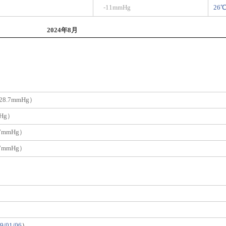
-11mmHg
26
2024年8月
8.7mmHg）
Hg）
7mmHg）
7mmHg）
9/01/06
）