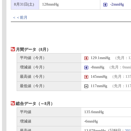
8月31日(土)
128mmHg
-2mmHg
＜＜前月
月間データ（8月）
平均値（今月）
129.1mmHg
（先月：12
増減値（今月）
-8mmHg
（先月：0mm
最高値（今月）
145mmHg
（先月：13
最低値（今月）
117mmHg
（先月：11
総合データ（～8月）
平均値
135.6mmHg
増減値
-6mmHg
最高値
13,078mmHg（記録日：
201