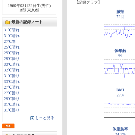
【記録グラフ】
1960年03月22日生(男性)
B型 東京都
脈拍
72回
最新の記録ノート
31℃晴れ
31℃晴れ
27℃雨
25℃晴れ
体年齢
25℃晴れ
59
29℃曇り
33℃晴れ
32℃晴れ
31℃曇り
33℃晴れ
27℃晴れ
BMI
27℃曇り
27.4
29℃曇り
31℃晴れ
31℃曇り
もっと見る
体脂肪率
24.7%