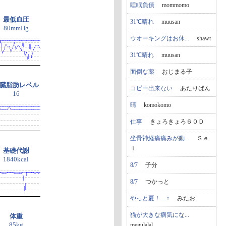
睡眠負債
mommomo
最低血圧
31℃晴れ
muusan
80mmHg
ウオーキングはお休...
shawt
31℃晴れ
muusan
面倒な薬
おじまる子
臓脂肪レベル
コピー出来ない
あたりばん
16
晴
komokomo
仕事
きょろきょろ６０Ｄ
坐骨神経痛痛みが動...
Ｓｅ
ｉ
基礎代謝
1840kcal
8/7
子分
8/7
つかっと
やっと夏！…↑
みたお
猫が大きな病気にな...
体重
85kg
megulalal...