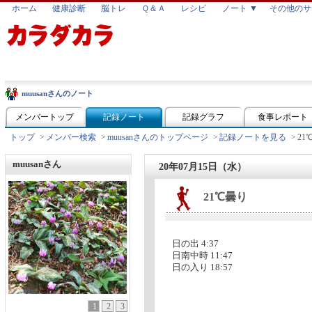
ホーム
健康診断
脳トレ
Ｑ＆Ａ
レシピ
ノート ▼
その他のサ
muusanさんのノート
メンバートップ
記録ノート
記録グラフ
食事レポート
トップ
>
メンバー検索
>
muusanさんのトップページ
>
記録ノートを見る
>
21
muusanさん
20年07月15日（水）
21℃曇り
日の出 4:37
日南中時 11:47
日の入り 18:57
1
2
3