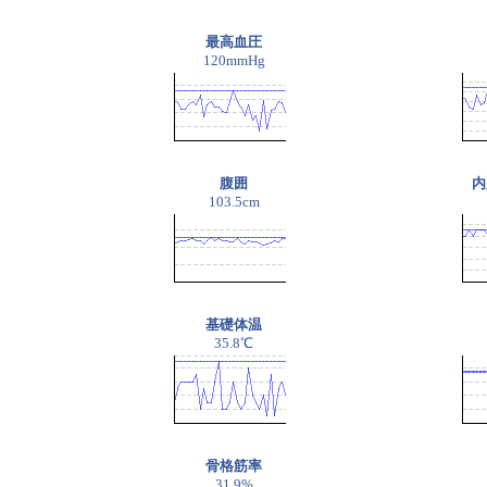
最高血圧
120mmHg
腹囲
内
103.5cm
基礎体温
35.8℃
骨格筋率
31.9%