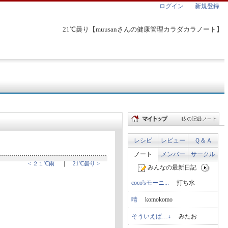
ログイン
新規登録
21℃曇り【muusanさんの健康管理カラダカラノート】
レシピ
レビュー
Ｑ＆Ａ
ノート
メンバー
サークル
< ２１℃雨
｜
21℃曇り >
みんなの最新日記
coco'sモーニ...
打ち水
晴
komokomo
そういえば…↓
みたお