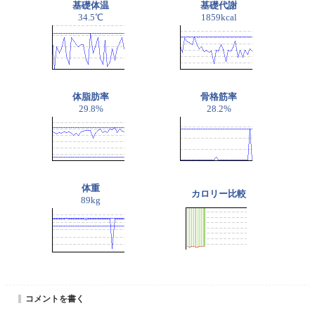
基礎体温
基礎代謝
34.5℃
1859kcal
体脂肪率
骨格筋率
29.8%
28.2%
体重
カロリー比較
89kg
コメントを書く