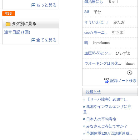
鍼治療にも
Ｓｅｉ
もっと見る
8/8
子分
そういえば…↓
みたお
タグ別に見る
通常日記 (1回)
coco'sモーニ...
打ち水
全てを見る
晴
komokomo
血圧85-53とソ...
ぴぃずま
ウオーキングはお休...
shawt
記録ノート検索
お知らせ
【サーバ障害】2018年1...
風邪やインフルエンザに注
意...
日本人の平均寿命
みなさんご存知ですか？
予測体重120万回診断達成...