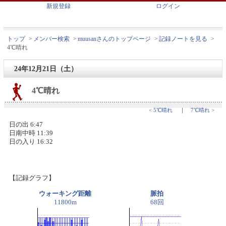
新規登録
ログイン
トップ
>
メンバー検索
>
muusanさんのトップページ
>
記録ノートを見る
>
4℃晴れ
24年12月21日（土）
4℃晴れ
< 5℃晴れ
｜
7℃晴れ >
日の出 6:47
日南中時 11:39
日の入り 16:32
【記録グラフ】
ウォーキング距離
脈拍
11800m
68回