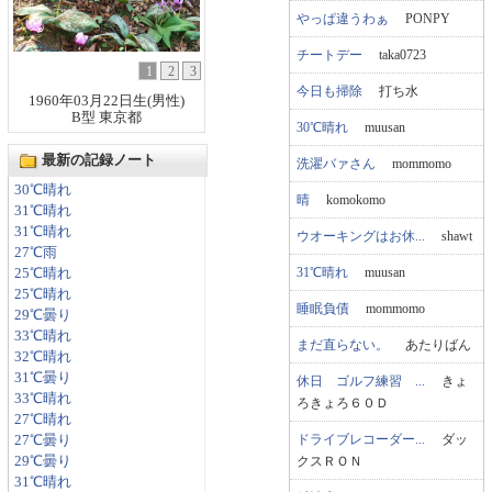
やっぱ違うわぁ
PONPY
チートデー
taka0723
1
2
3
今日も掃除
打ち水
1960年03月22日生(男性)
B型 東京都
30℃晴れ
muusan
最新の記録ノート
洗濯バァさん
mommomo
30℃晴れ
晴
komokomo
31℃晴れ
31℃晴れ
ウオーキングはお休...
shawt
27℃雨
31℃晴れ
muusan
25℃晴れ
25℃晴れ
睡眠負債
mommomo
29℃曇り
33℃晴れ
まだ直らない。
あたりばん
32℃晴れ
31℃曇り
休日 ゴルフ練習 ...
きょ
33℃晴れ
ろきょろ６０Ｄ
27℃晴れ
ドライブレコーダー...
ダッ
27℃曇り
クスＲＯＮ
29℃曇り
31℃晴れ