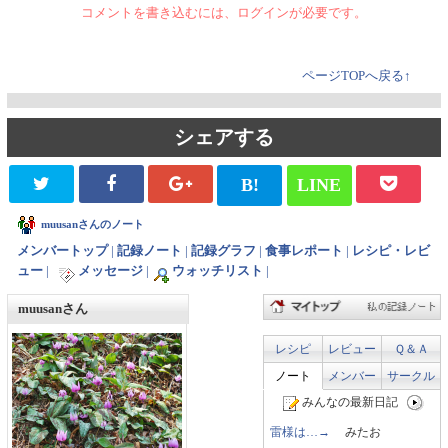
コメントを書き込むには、ログインが必要です。
ページTOPへ戻る↑
シェアする
B!
LINE
muusanさんのノート
メンバートップ
|
記録ノート
|
記録グラフ
|
食事レポート
|
レシピ・レビ
ュー
|
メッセージ
|
ウォッチリスト
|
muusanさん
レシピ
レビュー
Ｑ＆Ａ
ノート
メンバー
サークル
みんなの最新日記
雷様は…→
みたお