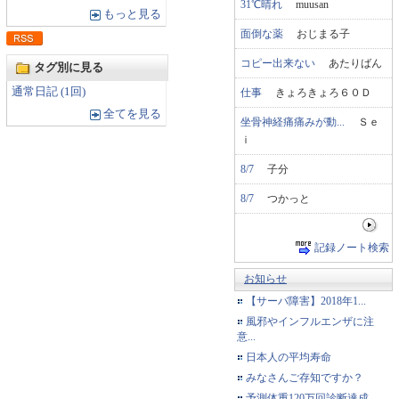
31℃晴れ
muusan
もっと見る
面倒な薬
おじまる子
コピー出来ない
あたりばん
タグ別に見る
通常日記 (1回)
仕事
きょろきょろ６０Ｄ
全てを見る
坐骨神経痛痛みが動...
Ｓｅ
ｉ
8/7
子分
8/7
つかっと
記録ノート検索
お知らせ
【サーバ障害】2018年1...
風邪やインフルエンザに注
意...
日本人の平均寿命
みなさんご存知ですか？
予測体重120万回診断達成...