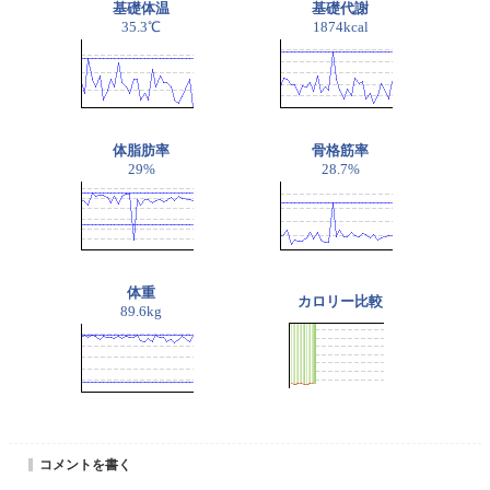
基礎体温
基礎代謝
35.3℃
1874kcal
体脂肪率
骨格筋率
29%
28.7%
体重
カロリー比較
89.6kg
コメントを書く