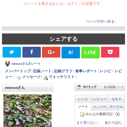
コメントを書き込むには、ログインが必要です。
ページTOPへ戻る↑
シェアする
B!
LINE
muusanさんのノート
メンバートップ
|
記録ノート
|
記録グラフ
|
食事レポート
|
レシピ・レビ
ュー
|
メッセージ
|
ウォッチリスト
|
muusanさん
レシピ
レビュー
Ｑ＆Ａ
ノート
メンバー
サークル
みんなの最新日記
まだ直らない。
あたりばん