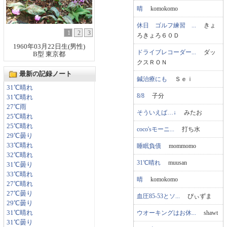
晴
komokomo
休日 ゴルフ練習 ...
きょ
1
2
3
ろきょろ６０Ｄ
1960年03月22日生(男性)
ドライブレコーダー...
ダッ
B型 東京都
クスＲＯＮ
最新の記録ノート
鍼治療にも
Ｓｅｉ
31℃晴れ
8/8
子分
31℃晴れ
27℃雨
そういえば…↓
みたお
25℃晴れ
25℃晴れ
coco'sモーニ...
打ち水
29℃曇り
33℃晴れ
睡眠負債
mommomo
32℃晴れ
31℃晴れ
muusan
31℃曇り
33℃晴れ
晴
komokomo
27℃晴れ
27℃曇り
血圧85-53とソ...
ぴぃずま
29℃曇り
ウオーキングはお休...
shawt
31℃晴れ
31℃曇り