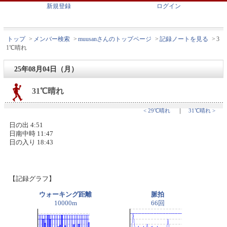
新規登録
ログイン
トップ
>
メンバー検索
>
muusanさんのトップページ
>
記録ノートを見る
>
3
1℃晴れ
25年08月04日（月）
31℃晴れ
< 29℃晴れ
｜
31℃晴れ >
日の出 4:51
日南中時 11:47
日の入り 18:43
【記録グラフ】
ウォーキング距離
脈拍
10000m
66回