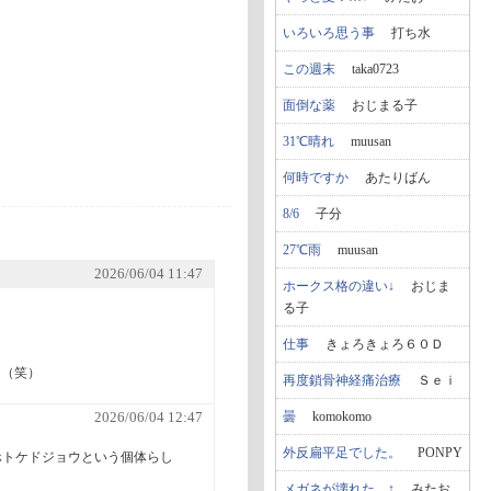
いろいろ思う事
打ち水
この週末
taka0723
面倒な薬
おじまる子
31℃晴れ
muusan
何時ですか
あたりばん
8/6
子分
27℃雨
muusan
2026/06/04 11:47
ホークス格の違い↓
おじま
る子
仕事
きょろきょろ６０Ｄ
よ（笑）
再度鎖骨神経痛治療
Ｓｅｉ
曇
komokomo
2026/06/04 12:47
外反扁平足でした。
PONPY
ホトケドジョウという個体らし
メガネが壊れた…↑
みたお