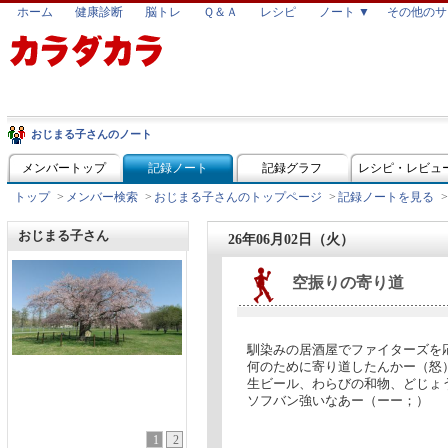
ホーム
健康診断
脳トレ
Ｑ＆Ａ
レシピ
ノート ▼
その他のサ
おじまる子さんのノート
メンバートップ
記録ノート
記録グラフ
レシピ・レビュ
トップ
>
メンバー検索
>
おじまる子さんのトップページ
>
記録ノートを見る
>
おじまる子さん
26年06月02日（火）
空振りの寄り道
馴染みの居酒屋でファイターズを
何のために寄り道したんかー（怒
生ビール、わらびの和物、どじょ
ソフバン強いなあー（ーー；）
1
2