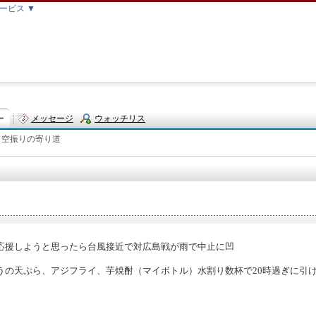
ービス ▼
ー
メッセージ
ウォッチリス
空振りの寄り道
ト
応援しようと思ったら台風接近で対広島戦が雨で中止に凹
）
うの天ぷら、アジフライ、芋焼酎（マイボトル）水割り数杯で20時過ぎに引