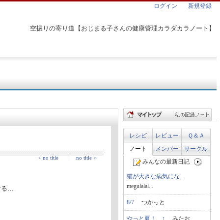
ログイン
新規登録
空振りの寄り道【おじまる子さんの健康管理カラダカラノート】
レシピ
レビュー
Ｑ＆Ａ
ノート
メンバー
サークル
< no title
｜
no title >
みんなの最新日記
猫が大きな病気にな...
megulalal...
ける…
8/7
つかっと
やっと夏！…↑
みたお