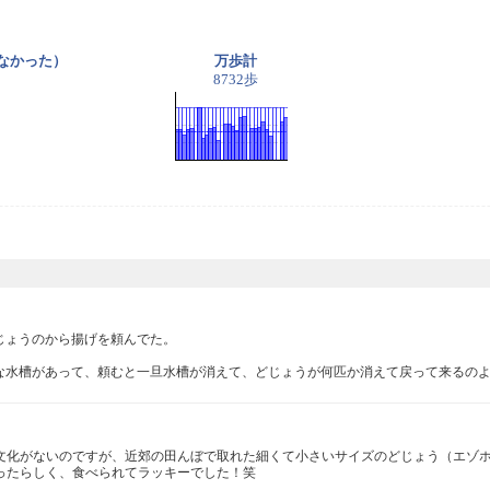
きなかった）
万歩計
8732歩
ょうのから揚げを頼んでた。

な水槽があって、頼むと一旦水槽が消えて、どじょうが何匹か消えて戻って来るの
文化がないのですが、近郊の田んぼで取れた細くて小さいサイズのどじょう（エゾ
ったらしく、食べられてラッキーでした！笑