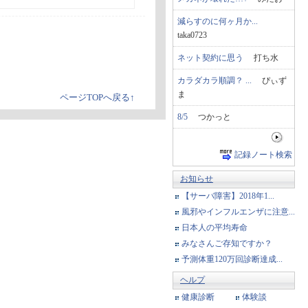
減らすのに何ヶ月か...
taka0723
ネット契約に思う
打ち水
カラダカラ順調？ ...
ぴぃず
ま
ページTOPへ戻る↑
8/5
つかっと
記録ノート検索
お知らせ
【サーバ障害】2018年1...
風邪やインフルエンザに注意...
日本人の平均寿命
みなさんご存知ですか？
予測体重120万回診断達成...
ヘルプ
健康診断
体験談