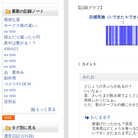
【記録グラフ】
最新の記録ノート
目標実施（1:できた 0:で
面倒な薬
1
ホークス格の違い↓
no title
踏んだり蹴ったり凹
夜中は繋がる！？
430/623
no title
no title
コメント
no title
あゝ夏休み
みたお
副作用
コメリVS DCM
どじょうの天ぷらがあるの？

no title
いいなぁ～

昔、さいたまの飲み屋でよくどじ
no title
美味しかったなぁ…

送別会
ただ、客のテーブルの横に小さ
もっと見る
おじまる子
唐揚げだったかも？笑笑

タグ別に見る
北海道はどじゃうを食べる
いです）がたまたま手に入
通常日記 (191回)