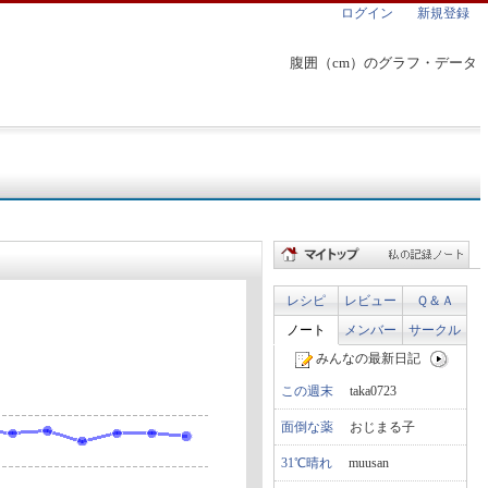
ログイン
新規登録
腹囲（cm）のグラフ・データ
レシピ
レビュー
Ｑ＆Ａ
ノート
メンバー
サークル
みんなの最新日記
この週末
taka0723
面倒な薬
おじまる子
31℃晴れ
muusan