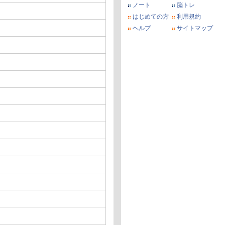
ノート
脳トレ
はじめての方
利用規約
ヘルプ
サイトマップ