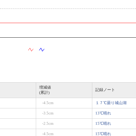
増減値
記録ノート
(累計)
-4.5cm
１７℃曇り城山湖
-3.5cm
13℃晴れ
-2.5cm
15℃晴れ
-4.5cm
15℃晴れ