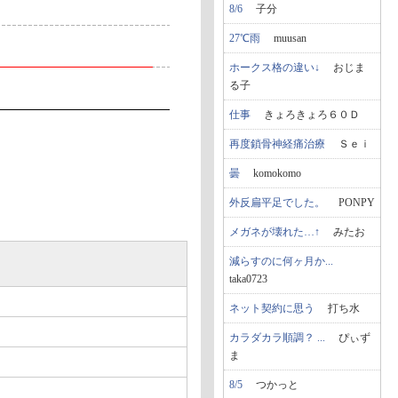
8/6
子分
27℃雨
muusan
ホークス格の違い↓
おじま
る子
仕事
きょろきょろ６０Ｄ
再度鎖骨神経痛治療
Ｓｅｉ
曇
komokomo
外反扁平足でした。
PONPY
メガネが壊れた…↑
みたお
減らすのに何ヶ月か...
taka0723
ネット契約に思う
打ち水
カラダカラ順調？ ...
ぴぃず
ま
8/5
つかっと