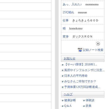
あっ、入れた♪
mommomo
25℃晴れ
muusan
仕事
きょろきょろ６０Ｄ
晴
komokomo
変身
ダックスＲＯＮ
記録ノート検索
お知らせ
【サーバ障害】2018年1...
風邪やインフルエンザに注意...
日本人の平均寿命
みなさんご存知ですか？
予測体重120万回診断達成...
ヘルプ
健康診断
体験談
Q＆A
辞典