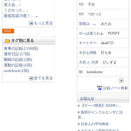
8/9
子分
老人会…↑
くさかった…↓
8/9
つかっと
最低気温19度！…→
もっと見る
雷様は…→
みたお
やっぱ違うわぁ
PONPY
タグ別に見る
チートデー
taka0723
食事の記録 (1180回)
今日も掃除
打ち水
通常日記 (17回)
睡眠の記録 (2回)
大宮 と 渋滞
ぴぃずま
運動の記録 (1回)
undefined (1回)
晴
komokomo
全てを見る
記録ノート検索
お知らせ
【サーバ障害】2018年1...
風邪やインフルエンザに注
意...
日本人の平均寿命
みなさんご存知ですか？