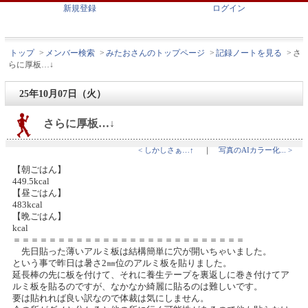
新規登録
ログイン
トップ
>
メンバー検索
>
みたおさんのトップページ
>
記録ノートを見る
>
さ
らに厚板…↓
25年10月07日（火）
さらに厚板…↓
< しかしさぁ…↑
｜
写真のAIカラー化... >
【朝ごはん】
449.5kcal
【昼ごはん】
483kcal
【晩ごはん】
kcal
＝＝＝＝＝＝＝＝＝＝＝＝＝＝＝＝＝＝＝＝＝＝＝＝＝＝
先日貼った薄いアルミ板は結構簡単に穴が開いちゃいました。
という事で昨日は暑さ2㎜位のアルミ板を貼りました。
延長棒の先に板を付けて、それに養生テープを裏返しに巻き付けてア
ルミ板を貼るのですが、なかなか綺麗に貼るのは難しいです。
要は貼れれば良い訳なので体裁は気にしません。