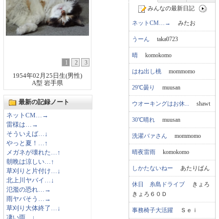
みんなの最新日記
ネットCM…→
みたお
うーん
taka0723
晴
komokomo
1
2
3
はね出し桃
mommomo
1954年02月25日生(男性)
A型 岩手県
29℃曇り
muusan
最新の記録ノート
ウオーキングはお休...
shawt
ネットCM…→
30℃晴れ
muusan
雷様は…→
そういえば…↓
洗濯バァさん
mommomo
やっと夏！…↑
晴夜雷雨
komokomo
メガネが壊れた…↑
朝晩は涼しい…↑
しかたないねー
あたりばん
草刈りと片付け…↓
北上川ヤバイ…↓
休日 糸島ドライブ
きょろ
氾濫の恐れ…→
きょろ６０Ｄ
雨ヤバそう…→
草刈り大体終了…↓
事務椅子大活躍
Ｓｅｉ
凄い雨…↓