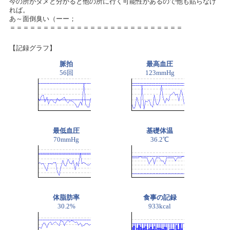
今の所がダメと分かると他の所に行く可能性があるので他も貼らなけ
れば。
あ～面倒臭い（ーー；
＝＝＝＝＝＝＝＝＝＝＝＝＝＝＝＝＝＝＝＝＝＝＝＝＝＝
【記録グラフ】
脈拍
最高血圧
56回
123mmHg
最低血圧
基礎体温
70mmHg
36.2℃
体脂肪率
食事の記録
30.2%
933kcal