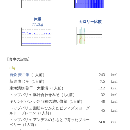
体重
カロリー比較
77.2kg
【食事の記録】
8時
自炊 麦ご飯
（1人前）
243
kcal
新進 青じそ（1人前）
7.5
kcal
東海漬物 割干 大根漬（1人前）
12.2
kcal
トップバリュ 豚汁合わせみそ（1人前）
32
kcal
キリンビバレッジ 48種の濃い野菜（1人前）
48
kcal
トップバリュ 脂肪をひかえたビフィズスヨーグ
45
kcal
ルト プレーン（1人前）
トップバリュ アンデスのふもとで育ったブルー
24.8
kcal
ベリー（1人前）