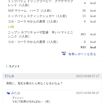
トップバリュ ドリップコーヒー グアテマラブ
4
kcal
レンド（1人前）
AGF マリーム ハーフ（1人前）
20
kcal
トップバリュ スティックシュガー（1人前）
13
kcal
コカ・コーラ やかんの麦茶（1人前）
0
kcal
12時
ニップン カプリチョーザ監修 辛いトマトとニ
483
kcal
ンニク（1人前）
コカ・コーラ やかんの麦茶（1人前）
0
kcal
933
kcal
食事レポートを見る
コメント
打ち水
2025/10/08 07:27
屋根に。鬼瓦を載せたら来なくなるかなぁ？
みたお
2025/10/08 08:47
アハハハ

それで効果が出ればね～（笑）