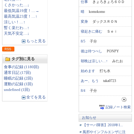
仕事
きょろきょろ６０Ｄ
くさかった…↓
最低気温19度！…→
晴
komokomo
最高気温23度！…↑
変身
ダックスＲＯＮ
涼しい！…↑
暫く楽だわ…↑
寝起きに痛む
Ｓｅｉ
天気不安定…↓
もっと見る
8/5
子分
後は待つべし
PONPY
タグ別に見る
朝晩は涼しい…↑
みたお
食事の記録 (1180回)
始めます
打ち水
通常日記 (17回)
睡眠の記録 (2回)
あー、もう
taka0723
運動の記録 (1回)
undefined (1回)
8/4
子分
全てを見る
記録ノート検索
お知らせ
【サーバ障害】2018年1...
風邪やインフルエンザに注