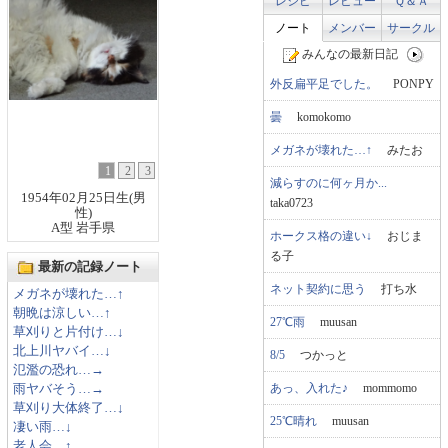
レシピ
レビュー
Ｑ＆Ａ
ノート
メンバー
サークル
みんなの最新日記
外反扁平足でした。
PONPY
曇
komokomo
メガネが壊れた…↑
みたお
1
2
3
減らすのに何ヶ月か...
1954年02月25日生(男
taka0723
性)
A型 岩手県
ホークス格の違い↓
おじま
る子
最新の記録ノート
ネット契約に思う
打ち水
メガネが壊れた…↑
朝晩は涼しい…↑
27℃雨
muusan
草刈りと片付け…↓
北上川ヤバイ…↓
8/5
つかっと
氾濫の恐れ…→
あっ、入れた♪
mommomo
雨ヤバそう…→
草刈り大体終了…↓
25℃晴れ
muusan
凄い雨…↓
老人会…↑