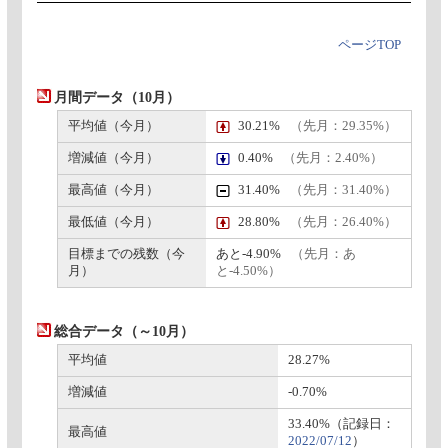
ページTOP
月間データ（10月）
平均値（今月）
30.21%
（先月：29.35%）
増減値（今月）
0.40%
（先月：2.40%）
最高値（今月）
31.40%
（先月：31.40%）
最低値（今月）
28.80%
（先月：26.40%）
目標までの残数（今
あと-4.90%
（先月：あ
月）
と-4.50%）
総合データ（～10月）
平均値
28.27%
増減値
-0.70%
33.40%（記録日：
最高値
2022/07/12
）