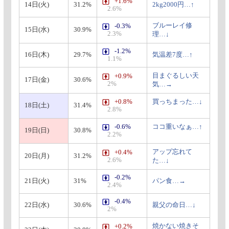
+1.6%
14日(火)
31.2%
2kg2000円…↑
2.6%
ブルーレイ修
-0.3%
15日(水)
30.9%
2.3%
理…↓
-1.2%
16日(木)
29.7%
気温差7度…↑
1.1%
目まぐるしい天
+0.9%
17日(金)
30.6%
2%
気…→
+0.8%
買っちまった…↓
18日(土)
31.4%
2.8%
-0.6%
ココ重いなぁ…↑
19日(日)
30.8%
2.2%
アップ忘れて
+0.4%
20日(月)
31.2%
2.6%
た…↓
-0.2%
21日(火)
31%
パン食…→
2.4%
-0.4%
22日(水)
30.6%
親父の命日…↓
2%
焼かない焼きそ
+0.2%