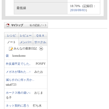
18.70%（記録日：
最低値
2018/09/03
）
レシピ
レビュー
Ｑ＆Ａ
ノート
メンバー
サークル
みんなの最新日記
曇
komokomo
外反扁平足でした。
PONPY
メガネが壊れた…↑
みたお
減らすのに何ヶ月か...
taka0723
ホークス格の違い↓
おじま
る子
ネット契約に思う
打ち水