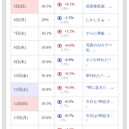
+0.1%
5日(日)
30.5%
浴室換気扇…→
1.9%
-1.5%
6日(月)
29%
しかしさぁ…↑
0.4%
+1.2%
7日(火)
30.2%
さらに厚板…↓
1.6%
写真のAIカラー
+0.6%
8日(水)
30.8%
2.2%
化…↓
-0.9%
ネジが外れた!!…
9日(木)
29.9%
1.3%
↓
+0.5%
10日(金)
30.4%
草刈れた!!…→
1.8%
+0.4%
7時に起きた…→
11日(土)
30.8%
2.2%
-0.5%
今日も7時起き…
12日(日)
30.3%
1.7%
↓
-0.7%
今日は5時起き…
13日(月)
29.6%
1%
↑