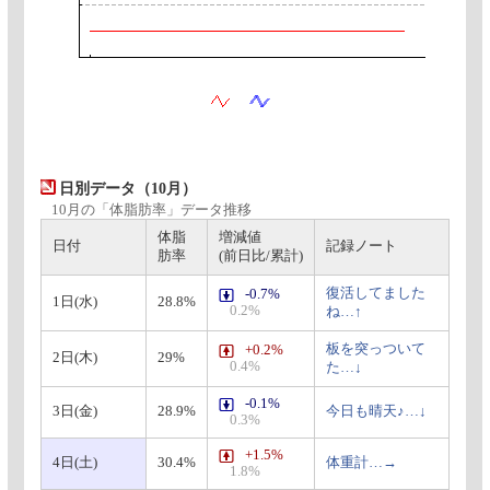
日別データ（10月）
10月の「体脂肪率」データ推移
体脂
増減値
日付
記録ノート
肪率
(前日比/累計)
復活してました
-0.7%
1日(水)
28.8%
0.2%
ね…↑
板を突っついて
+0.2%
2日(木)
29%
0.4%
た…↓
-0.1%
3日(金)
28.9%
今日も晴天♪…↓
0.3%
+1.5%
4日(土)
30.4%
体重計…→
1.8%