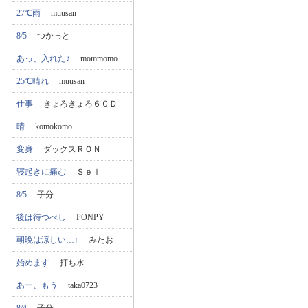
27℃雨
muusan
8/5
つかっと
あっ、入れた♪
mommomo
25℃晴れ
muusan
仕事
きょろきょろ６０Ｄ
晴
komokomo
変身
ダックスＲＯＮ
寝起きに痛む
Ｓｅｉ
8/5
子分
後は待つべし
PONPY
朝晩は涼しい…↑
みたお
始めます
打ち水
あー、もう
taka0723