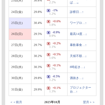
23日(木)
30.8%
2.2%
ば…→
-1%
24日(金)
29.8%
診察日…↑
1.2%
+0.6%
25日(土)
30.4%
ワープロ…↑
1.8%
-0.9%
26日(日)
29.5%
最高14度…↓
0.9%
+0.2%
27日(月)
29.7%
暴飲暴食…↑
1.1%
+0.5%
28日(火)
30.2%
天候不順…↓
1.6%
+0.1%
29日(水)
30.3%
8時起き…↓
1.7%
-0.5%
30日(木)
29.8%
酒抜き…↓
1.2%
プロジェクター
+0.1%
31日(金)
29.9%
1.3%
台…↑
＜＜前月
2025年10月
翌月＞＞