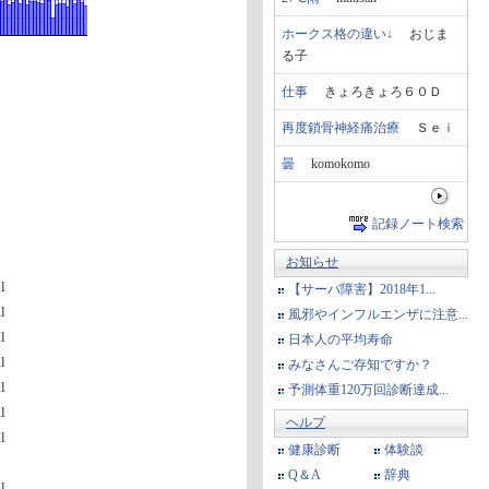
ホークス格の違い↓
おじま
る子
仕事
きょろきょろ６０Ｄ
再度鎖骨神経痛治療
Ｓｅｉ
曇
komokomo
記録ノート検索
お知らせ
l
【サーバ障害】2018年1...
l
風邪やインフルエンザに注意...
l
日本人の平均寿命
l
みなさんご存知ですか？
l
予測体重120万回診断達成...
l
ヘルプ
l
健康診断
体験談
Q＆A
辞典
l