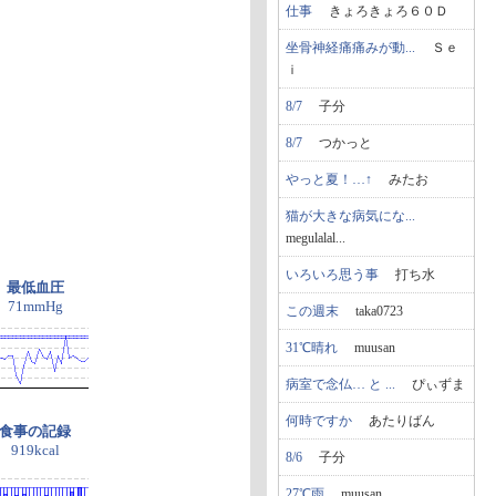
仕事
きょろきょろ６０Ｄ
坐骨神経痛痛みが動...
Ｓｅ
ｉ
8/7
子分
8/7
つかっと
やっと夏！…↑
みたお
猫が大きな病気にな...
megulalal...
いろいろ思う事
打ち水
最低血圧
71mmHg
この週末
taka0723
31℃晴れ
muusan
病室で念仏… と ...
ぴぃずま
何時ですか
あたりばん
食事の記録
919kcal
8/6
子分
27℃雨
muusan