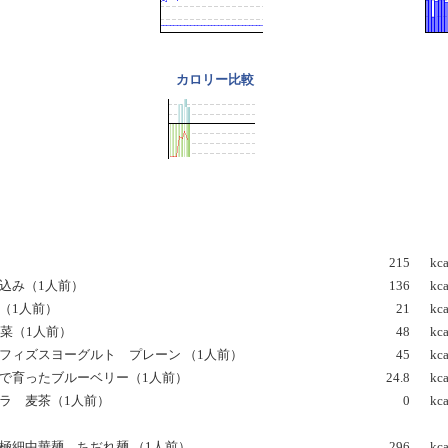
カロリー比較
215
kca
込み（1人前）
136
kca
（1人前）
21
kca
野菜（1人前）
48
kca
フィズスヨーグルト プレーン （1人前）
45
kca
とで育ったブルーベリー（1人前）
24.8
kca
ラ 麦茶（1人前）
0
kca
極細中華麺 ちぢれ麺 （1人前）
296
kca