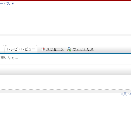
ービス ▼
レシピ・レビュー
メッセージ
ウォッチリス
コ重いなぁ…↑
ト
< 買