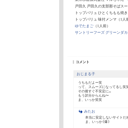
戸田久 戸田久の支部那そばスープ
トップバリュ ひとくちもも焼き
トップバリュ 味付メンマ（1人
ゆでたまご
（1人前）
サントリーフーズ グリーンダ
コメント
おじまる子
うちもだよー笑

って、スムーズになってるし笑笑
その後すぐ不安定に…

もう訳分からんね〜

みたお
本当に安定しないサイトだね
ま、いっか(爆)