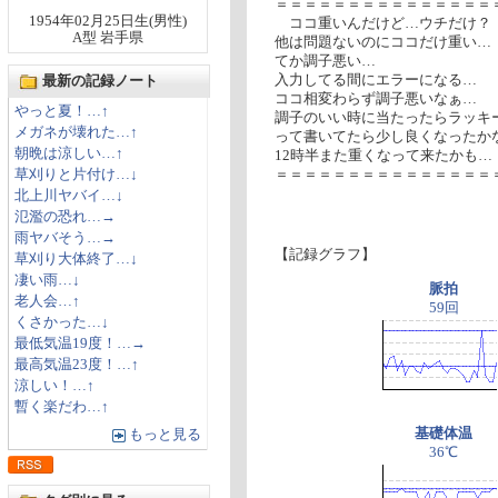
＝＝＝＝＝＝＝＝＝＝＝＝＝＝＝
1954年02月25日生(男性)
ココ重いんだけど…ウチだけ？
A型 岩手県
他は問題ないのにココだけ重い…
てか調子悪い…
入力してる間にエラーになる…
最新の記録ノート
ココ相変わらず調子悪いなぁ…
やっと夏！…↑
調子のいい時に当たったらラッキ
メガネが壊れた…↑
って書いてたら少し良くなったか
朝晩は涼しい…↑
12時半また重くなって来たかも…
草刈りと片付け…↓
＝＝＝＝＝＝＝＝＝＝＝＝＝＝＝
北上川ヤバイ…↓
氾濫の恐れ…→
雨ヤバそう…→
【記録グラフ】
草刈り大体終了…↓
凄い雨…↓
脈拍
老人会…↑
59回
くさかった…↓
最低気温19度！…→
最高気温23度！…↑
涼しい！…↑
暫く楽だわ…↑
基礎体温
もっと見る
36℃