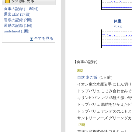
タグ別に見る
食事の記録 (1180回)
通常日記 (17回)
睡眠の記録 (2回)
体重
運動の記録 (1回)
76kg
undefined (1回)
全てを見る
【食事の記録】
8時
自炊 麦ご飯
（1人前）
イオン東北水産岩手 にしん切り
トップバリュ しじみ合わせみそ
キリンビバレッジ 48種の濃い
トップバリュ 脂肪をひかえたビ
トップバリュ アンデスのふも
サントリーフーズ グリーンダカ
12時
東洋水産株式会社 マルちゃん 