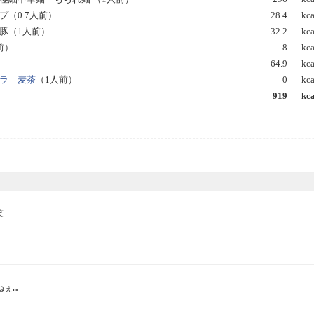
（0.7人前）
28.4
kca
豚（1人前）
32.2
kca
前）
8
kca
64.9
kca
カラ 麦茶
（1人前）
0
kca
919
kca
　

ぇ…
