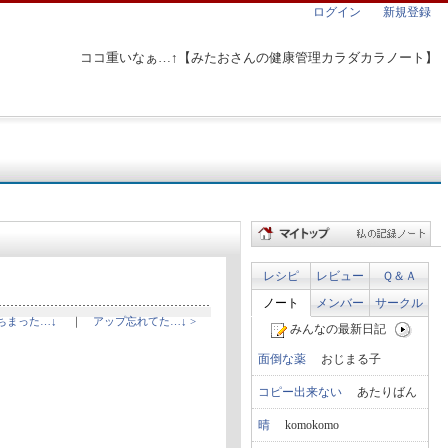
ログイン
新規登録
ココ重いなぁ…↑【みたおさんの健康管理カラダカラノート】
レシピ
レビュー
Ｑ＆Ａ
ノート
メンバー
サークル
っちまった…↓
｜
アップ忘れてた…↓ >
みんなの最新日記
面倒な薬
おじまる子
コピー出来ない
あたりばん
晴
komokomo