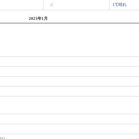
-2
1℃晴れ
2023年1月
31
）