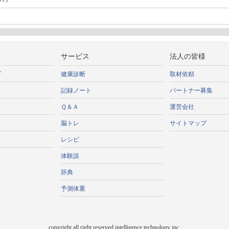
）
サービス
法人の皆様
プ
健康診断
取材依頼
記録ノート
パートナー募集
Ｑ＆Ａ
運営会社
脳トレ
サイトマップ
レシピ
体験談
辞典
予測体重
copyright all right reserved intelligence technology inc,