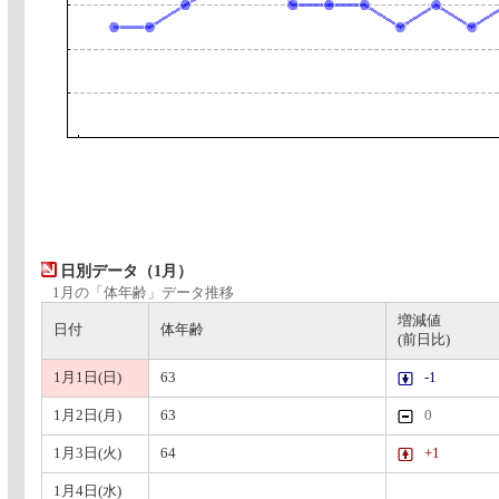
日別データ（1月）
1月の「体年齢」データ推移
増減値
日付
体年齢
(前日比)
1月1日(日)
63
-1
1月2日(月)
63
0
1月3日(火)
64
+1
1月4日(水)