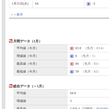
1月31日(火)
64
-1
＜＜前月
月間データ（1月）
平均値（今月）
63.8
（先月：63.4）
増減値（今月）
0
（先月：1）
最高値（今月）
66
（先月：65）
最低値（今月）
59
（先月：62）
総合データ（～1月）
平均値
64.9
増減値
3
最高値
5,836.3（記録日：
2020/08/