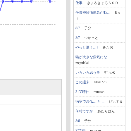
仕事
きょろきょろ６０Ｄ
坐骨神経痛痛みが動...
Ｓｅ
ｉ
8/7
子分
8/7
つかっと
やっと夏！…↑
みたお
猫が大きな病気にな...
megulalal...
いろいろ思う事
打ち水
この週末
taka0723
31℃晴れ
muusan
病室で念仏… と ...
ぴぃずま
何時ですか
あたりばん
8/6
子分
27℃雨
muusan