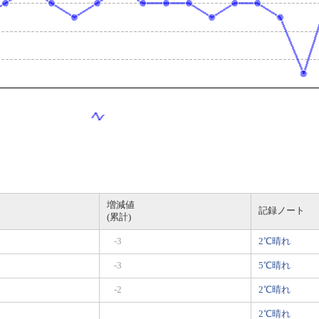
増減値
記録ノート
(累計)
-3
2℃晴れ
-3
5℃晴れ
-2
2℃晴れ
2℃晴れ