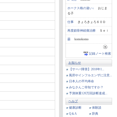
ホークス格の違い↓
おじま
る子
仕事
きょろきょろ６０Ｄ
再度鎖骨神経痛治療
Ｓｅｉ
曇
komokomo
記録ノート検索
お知らせ
【サーバ障害】2018年1...
風邪やインフルエンザに注意...
日本人の平均寿命
みなさんご存知ですか？
予測体重120万回診断達成...
ヘルプ
健康診断
体験談
Q＆A
辞典