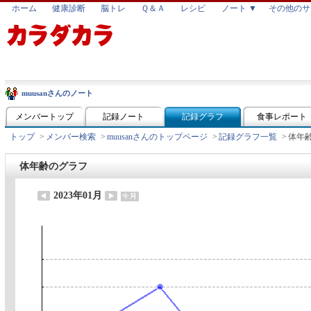
ホーム
健康診断
脳トレ
Ｑ＆Ａ
レシピ
ノート ▼
その他のサ
muusanさんのノート
メンバートップ
記録ノート
記録グラフ
食事レポート
トップ
>
メンバー検索
>
muusanさんのトップページ
>
記録グラフ一覧
>
体年
体年齢のグラフ
2023年01月