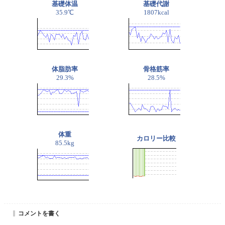
基礎体温
基礎代謝
35.9℃
1807kcal
体脂肪率
骨格筋率
29.3%
28.5%
体重
カロリー比較
85.5kg
コメントを書く