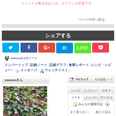
コメントを書き込むには、ログインが必要です。
ページTOPへ戻る↑
シェアする
B!
LINE
muusanさんのノート
メンバートップ
|
記録ノート
|
記録グラフ
|
食事レポート
|
レシピ・レビ
ュー
|
メッセージ
|
ウォッチリスト
|
muusanさん
レシピ
レビュー
Ｑ＆Ａ
ノート
メンバー
サークル
みんなの最新日記
まだ直らない。
あたりばん