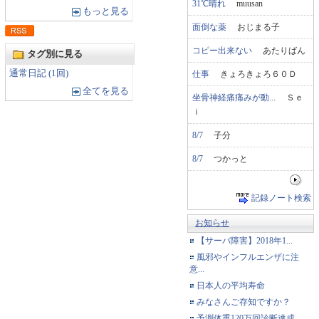
31℃晴れ
muusan
もっと見る
面倒な薬
おじまる子
コピー出来ない
あたりばん
タグ別に見る
通常日記 (1回)
仕事
きょろきょろ６０Ｄ
全てを見る
坐骨神経痛痛みが動...
Ｓｅ
ｉ
8/7
子分
8/7
つかっと
記録ノート検索
お知らせ
【サーバ障害】2018年1...
風邪やインフルエンザに注
意...
日本人の平均寿命
みなさんご存知ですか？
予測体重120万回診断達成...