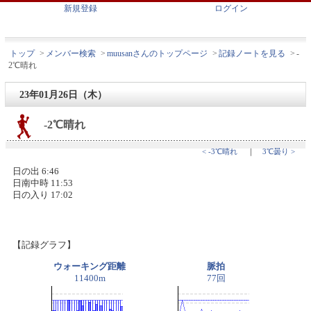
新規登録
ログイン
トップ
>
メンバー検索
>
muusanさんのトップページ
>
記録ノートを見る
>
-
2℃晴れ
23年01月26日（木）
-2℃晴れ
< -3℃晴れ
｜
3℃曇り >
日の出 6:46
日南中時 11:53
日の入り 17:02
【記録グラフ】
ウォーキング距離
脈拍
11400m
77回