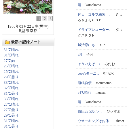
晴
komokomo
休日 ゴルフ練習 ...
きょ
1
2
3
ろきょろ６０Ｄ
1960年03月22日生(男性)
ドライブレコーダー...
ダッ
B型 東京都
クスＲＯＮ
最新の記録ノート
鍼治療にも
Ｓｅｉ
31℃晴れ
8/8
子分
31℃晴れ
27℃雨
そういえば…↓
みたお
25℃晴れ
25℃晴れ
coco'sモーニ...
打ち水
29℃曇り
33℃晴れ
睡眠負債
mommomo
32℃晴れ
31℃晴れ
muusan
31℃曇り
33℃晴れ
晴
komokomo
27℃晴れ
27℃曇り
血圧85-53とソ...
ぴぃずま
29℃曇り
ウオーキングはお休...
shawt
31℃晴れ
31℃曇り