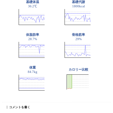
基礎体温
基礎代謝
36.2℃
1800kcal
体脂肪率
骨格筋率
28.7%
29%
体重
カロリー比較
84.7kg
コメントを書く