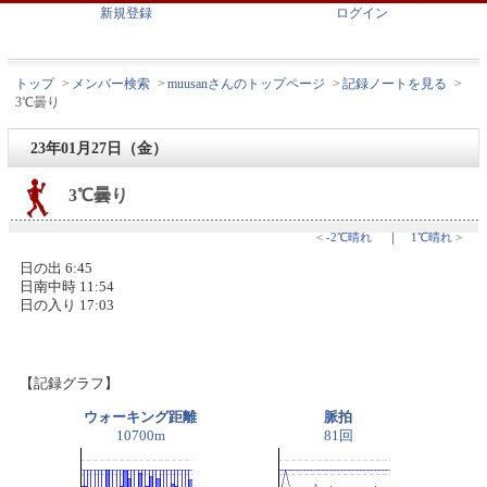
新規登録
ログイン
トップ
>
メンバー検索
>
muusanさんのトップページ
>
記録ノートを見る
>
3℃曇り
23年01月27日（金）
3℃曇り
< -2℃晴れ
｜
1℃晴れ >
日の出 6:45
日南中時 11:54
日の入り 17:03
【記録グラフ】
ウォーキング距離
脈拍
10700m
81回