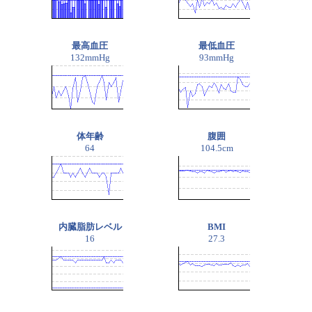
最高血圧
最低血圧
132mmHg
93mmHg
体年齢
腹囲
64
104.5cm
内臓脂肪レベル
BMI
16
27.3