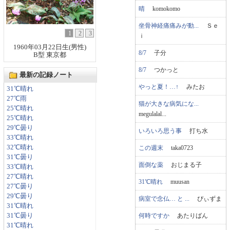
晴
komokomo
坐骨神経痛痛みが動...
Ｓｅ
1
2
3
ｉ
1960年03月22日生(男性)
8/7
子分
B型 東京都
8/7
つかっと
最新の記録ノート
やっと夏！…↑
みたお
31℃晴れ
27℃雨
猫が大きな病気にな...
25℃晴れ
megulalal...
25℃晴れ
29℃曇り
いろいろ思う事
打ち水
33℃晴れ
32℃晴れ
この週末
taka0723
31℃曇り
面倒な薬
おじまる子
33℃晴れ
27℃晴れ
31℃晴れ
muusan
27℃曇り
29℃曇り
病室で念仏… と ...
ぴぃずま
31℃晴れ
何時ですか
あたりばん
31℃曇り
31℃晴れ