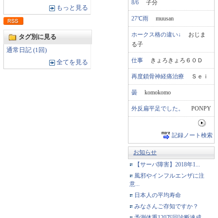
8/6
子分
もっと見る
27℃雨
muusan
ホークス格の違い↓
おじま
タグ別に見る
る子
通常日記 (1回)
仕事
きょろきょろ６０Ｄ
全てを見る
再度鎖骨神経痛治療
Ｓｅｉ
曇
komokomo
外反扁平足でした。
PONPY
記録ノート検索
お知らせ
【サーバ障害】2018年1...
風邪やインフルエンザに注
意...
日本人の平均寿命
みなさんご存知ですか？
予測体重120万回診断達成...