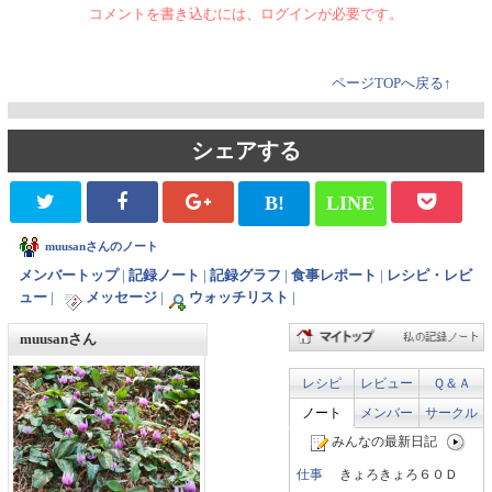
コメントを書き込むには、ログインが必要です。
ページTOPへ戻る↑
シェアする
B!
LINE
muusanさんのノート
メンバートップ
|
記録ノート
|
記録グラフ
|
食事レポート
|
レシピ・レビ
ュー
|
メッセージ
|
ウォッチリスト
|
muusanさん
レシピ
レビュー
Ｑ＆Ａ
ノート
メンバー
サークル
みんなの最新日記
仕事
きょろきょろ６０Ｄ