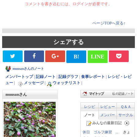
コメントを書き込むには、ログインが必要です。
ページTOPへ戻る↑
シェアする
B!
LINE
muusanさんのノート
メンバートップ
|
記録ノート
|
記録グラフ
|
食事レポート
|
レシピ・レビ
ュー
|
メッセージ
|
ウォッチリスト
|
muusanさん
レシピ
レビュー
Ｑ＆Ａ
ノート
メンバー
サークル
みんなの最新日記
休日 ゴルフ練習 ...
きょ