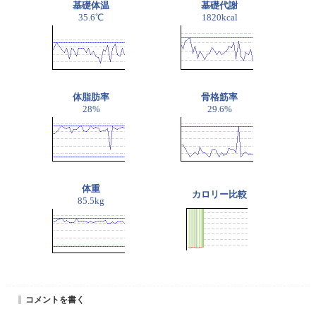
基礎体温
基礎代謝
35.6℃
1820kcal
体脂肪率
骨格筋率
28%
29.6%
体重
カロリー比較
85.5kg
コメントを書く