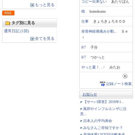
コピー出来ない
あたりばん
もっと見る
晴
komokomo
仕事
きょろきょろ６０Ｄ
タグ別に見る
通常日記 (1回)
坐骨神経痛痛みが動...
Ｓｅ
ｉ
全てを見る
8/7
子分
8/7
つかっと
やっと夏！…↑
みたお
記録ノート検索
お知らせ
【サーバ障害】2018年1...
風邪やインフルエンザに注
意...
日本人の平均寿命
みなさんご存知ですか？
予測体重120万回診断達成...