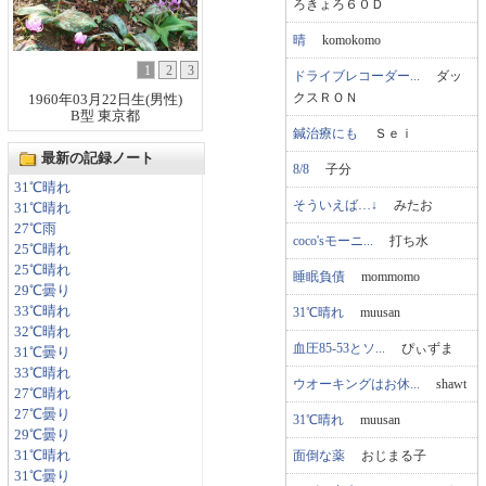
ろきょろ６０Ｄ
晴
komokomo
1
2
3
ドライブレコーダー...
ダッ
クスＲＯＮ
1960年03月22日生(男性)
B型 東京都
鍼治療にも
Ｓｅｉ
最新の記録ノート
8/8
子分
31℃晴れ
そういえば…↓
みたお
31℃晴れ
27℃雨
coco'sモーニ...
打ち水
25℃晴れ
25℃晴れ
睡眠負債
mommomo
29℃曇り
33℃晴れ
31℃晴れ
muusan
32℃晴れ
血圧85-53とソ...
ぴぃずま
31℃曇り
33℃晴れ
ウオーキングはお休...
shawt
27℃晴れ
27℃曇り
31℃晴れ
muusan
29℃曇り
面倒な薬
おじまる子
31℃晴れ
31℃曇り