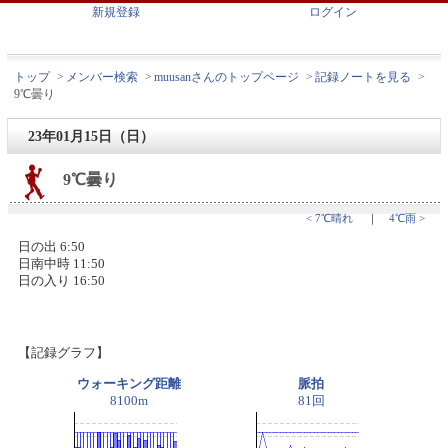
新規登録
ログイン
トップ
>
メンバー検索
>
muusanさんのトップページ
>
記録ノートを見る
>
9℃曇り
23年01月15日（日）
9℃曇り
< 7℃晴れ
｜
4℃雨 >
日の出 6:50
日南中時 11:50
日の入り 16:50
【記録グラフ】
ウォーキング距離
脈拍
8100m
81回