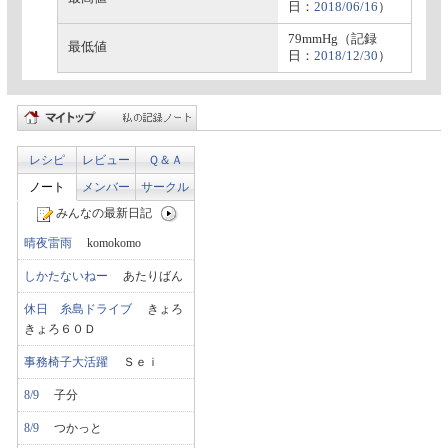
日：
2018/06/16
）
79mmHg（記録
最低値
日：
2018/12/30
）
レシピ
レビュー
Ｑ＆Ａ
ノート
メンバー
サークル
みんなの最新日記
晴夜雷雨
komokomo
しかたないねー
あたりばん
休日 糸島ドライブ
きょろ
きょろ６０Ｄ
事務椅子大活躍
Ｓｅｉ
8/9
子分
8/9
つかっと