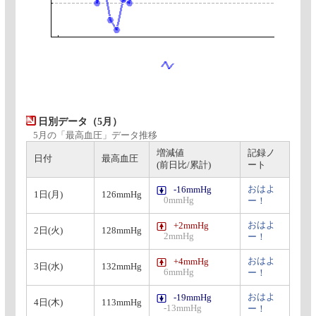
日別データ（5月）
5月の「最高血圧」データ推移
増減値
記録ノ
日付
最高血圧
(前日比/累計)
ート
おはよ
-16mmHg
1日(月)
126mmHg
0mmHg
ー！
おはよ
+2mmHg
2日(火)
128mmHg
2mmHg
ー！
おはよ
+4mmHg
3日(水)
132mmHg
6mmHg
ー！
おはよ
-19mmHg
4日(木)
113mmHg
-13mmHg
ー！