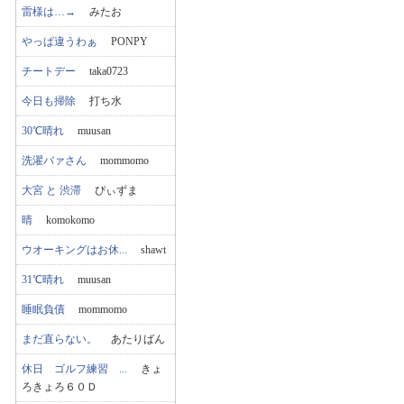
雷様は…→
みたお
やっぱ違うわぁ
PONPY
チートデー
taka0723
今日も掃除
打ち水
30℃晴れ
muusan
洗濯バァさん
mommomo
大宮 と 渋滞
ぴぃずま
晴
komokomo
ウオーキングはお休...
shawt
31℃晴れ
muusan
睡眠負債
mommomo
まだ直らない。
あたりばん
休日 ゴルフ練習 ...
きょ
ろきょろ６０Ｄ