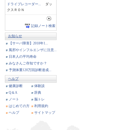
ドライブレコーダー...
ダッ
クスＲＯＮ
記録ノート検索
お知らせ
【サーバ障害】2018年1...
風邪やインフルエンザに注意...
日本人の平均寿命
みなさんご存知ですか？
予測体重120万回診断達成...
ヘルプ
健康診断
体験談
Q＆A
辞典
ノート
脳トレ
はじめての方
利用規約
ヘルプ
サイトマップ