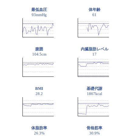
最低血圧
体年齢
93mmHg
61
腹囲
内臓脂肪レベル
104.5cm
17
BMI
基礎代謝
28.2
1867kcal
体脂肪率
骨格筋率
26.3%
30.9%