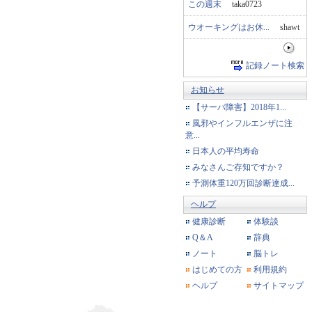
この週末
taka0723
ウオーキングはお休...
shawt
記録ノート検索
お知らせ
【サーバ障害】2018年1...
風邪やインフルエンザに注
意...
日本人の平均寿命
みなさんご存知ですか？
予測体重120万回診断達成...
ヘルプ
健康診断
体験談
Q＆A
辞典
ノート
脳トレ
はじめての方
利用規約
ヘルプ
サイトマップ