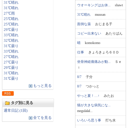
31℃晴れ
ウオーキングはお休...
shawt
31℃晴れ
27℃雨
31℃晴れ
muusan
25℃晴れ
面倒な薬
おじまる子
25℃晴れ
29℃曇り
コピー出来ない
あたりばん
33℃晴れ
32℃晴れ
晴
komokomo
31℃曇り
33℃晴れ
仕事
きょろきょろ６０Ｄ
27℃晴れ
坐骨神経痛痛みが動...
Ｓｅ
27℃曇り
ｉ
29℃曇り
31℃晴れ
8/7
子分
31℃曇り
もっと見る
8/7
つかっと
やっと夏！…↑
みたお
タグ別に見る
猫が大きな病気にな...
通常日記 (1回)
megulalal...
全てを見る
いろいろ思う事
打ち水