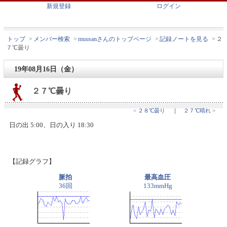
新規登録
ログイン
トップ
>
メンバー検索
>
muusanさんのトップページ
>
記録ノートを見る
>
２
７℃曇り
19年08月16日（金）
２７℃曇り
< ２８℃曇り
｜
２７℃晴れ >
日の出 5:00、日の入り 18:30
【記録グラフ】
脈拍
最高血圧
36回
133mmHg