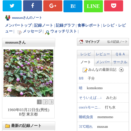
B!
LINE
muusanさんのノート
メンバートップ
|
記録ノート
|
記録グラフ
|
食事レポート
|
レシピ・レビ
ュー
|
メッセージ
|
ウォッチリスト
|
muusanさん
レシピ
レビュー
Ｑ＆Ａ
ノート
メンバー
サークル
みんなの最新日記
8/8
子分
晴
komokomo
そういえば…↓
みたお
1
2
3
coco'sモーニ...
打ち水
1960年03月22日生(男性)
B型 東京都
睡眠負債
mommomo
最新の記録ノート
31℃晴れ
muusan