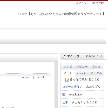
ログイン
新規登録
no title【あかいばらさいたさんの健康管理カラダカラノート】
レシピ
レビュー
Ｑ＆Ａ
ノート
メンバー
サークル
< no title
｜
no title >
みんなの最新日記
コピー出来ない
あたりばん
晴
komokomo
仕事
きょろきょろ６０Ｄ