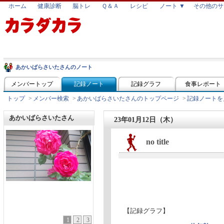
ホーム
健康診断
脳トレ
Ｑ＆Ａ
レシピ
ノート ▼
その他のサ
あかいばらさいたさんのノート
メンバートップ
記録ノート
記録グラフ
食事レポート
トップ
>
メンバー検索
>
あかいばらさいたさんのトップページ
>
記録ノートを
あかいばらさいたさん
23年01月12日（木）
no title
【記録グラフ】
1
2
3