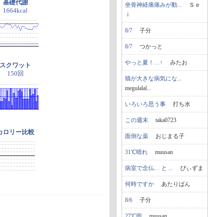
基礎代謝
坐骨神経痛痛みが動...
Ｓｅ
1664kcal
ｉ
8/7
子分
8/7
つかっと
やっと夏！…↑
みたお
スクワット
150回
猫が大きな病気にな...
megulalal...
いろいろ思う事
打ち水
この週末
taka0723
カロリー比較
面倒な薬
おじまる子
31℃晴れ
muusan
病室で念仏… と ...
ぴぃずま
何時ですか
あたりばん
8/6
子分
27℃雨
muusan