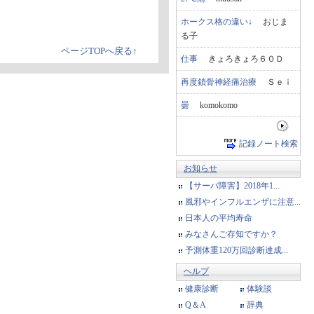
ホークス格の違い↓
おじま
る子
ページTOPへ戻る↑
仕事
きょろきょろ６０Ｄ
再度鎖骨神経痛治療
Ｓｅｉ
曇
komokomo
記録ノート検索
お知らせ
【サーバ障害】2018年1...
風邪やインフルエンザに注意...
日本人の平均寿命
みなさんご存知ですか？
予測体重120万回診断達成...
ヘルプ
健康診断
体験談
Q＆A
辞典