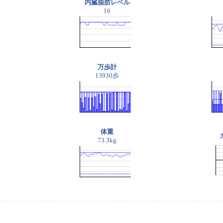
内臓脂肪レベル
16
万歩計
13930歩
体重
73.3kg