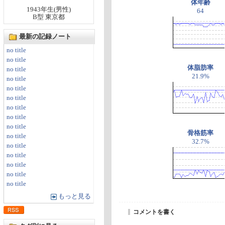
体年齢
1943年生(男性)
64
B型 東京都
最新の記録ノート
no title
no title
体脂肪率
no title
21.9%
no title
no title
no title
no title
no title
no title
骨格筋率
no title
32.7%
no title
no title
no title
no title
no title
もっと見る
コメントを書く