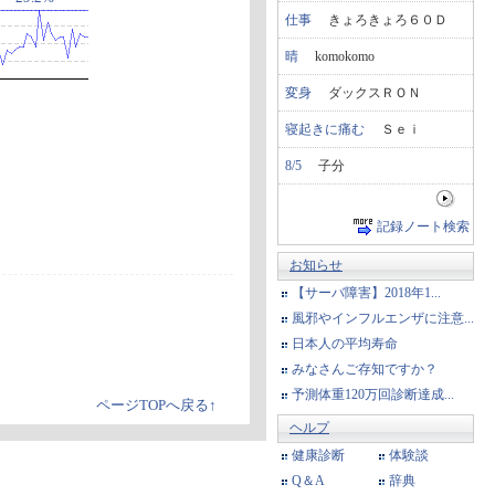
仕事
きょろきょろ６０Ｄ
晴
komokomo
変身
ダックスＲＯＮ
寝起きに痛む
Ｓｅｉ
8/5
子分
記録ノート検索
お知らせ
【サーバ障害】2018年1...
風邪やインフルエンザに注意...
日本人の平均寿命
みなさんご存知ですか？
予測体重120万回診断達成...
ページTOPへ戻る↑
ヘルプ
健康診断
体験談
Q＆A
辞典