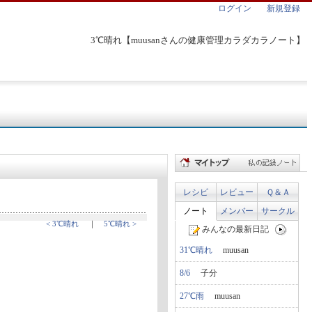
ログイン
新規登録
3℃晴れ【muusanさんの健康管理カラダカラノート】
レシピ
レビュー
Ｑ＆Ａ
ノート
メンバー
サークル
< 3℃晴れ
｜
5℃晴れ >
みんなの最新日記
31℃晴れ
muusan
8/6
子分
27℃雨
muusan