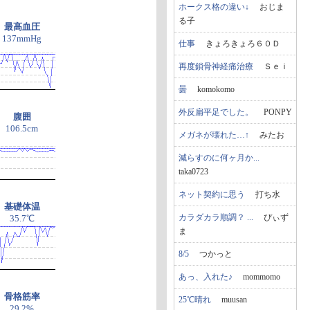
ホークス格の違い↓
おじま
る子
最高血圧
137mmHg
仕事
きょろきょろ６０Ｄ
再度鎖骨神経痛治療
Ｓｅｉ
曇
komokomo
外反扁平足でした。
PONPY
腹囲
106.5cm
メガネが壊れた…↑
みたお
減らすのに何ヶ月か...
taka0723
ネット契約に思う
打ち水
基礎体温
カラダカラ順調？ ...
ぴぃず
35.7℃
ま
8/5
つかっと
あっ、入れた♪
mommomo
骨格筋率
25℃晴れ
muusan
29.2%