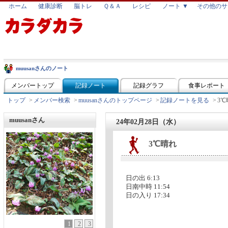
ホーム
健康診断
脳トレ
Ｑ＆Ａ
レシピ
ノート ▼
その他のサ
muusanさんのノート
メンバートップ
記録ノート
記録グラフ
食事レポート
トップ
>
メンバー検索
>
muusanさんのトップページ
>
記録ノートを見る
>
3℃
muusanさん
24年02月28日（水）
3℃晴れ
日の出 6:13
日南中時 11:54
日の入り 17:34
1
2
3