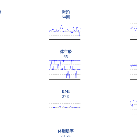
離
脈拍
64回
体年齢
65
BMI
27.9
体脂肪率
28.5%