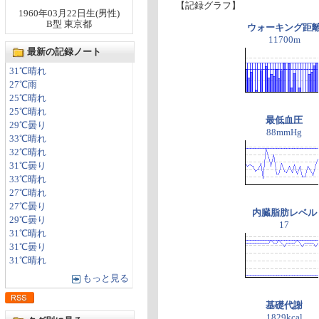
【記録グラフ】
1960年03月22日生(男性)
B型 東京都
ウォーキング距
11700m
最新の記録ノート
31℃晴れ
27℃雨
25℃晴れ
25℃晴れ
最低血圧
29℃曇り
88mmHg
33℃晴れ
32℃晴れ
31℃曇り
33℃晴れ
27℃晴れ
27℃曇り
内臓脂肪レベル
29℃曇り
17
31℃晴れ
31℃曇り
31℃晴れ
もっと見る
基礎代謝
1829kcal