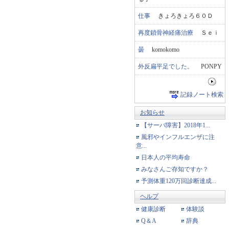
仕事
きょろきょろ６０Ｄ
再度鎖骨神経痛治療
Ｓｅｉ
曇
komokomo
外反扁平足でした。
PONPY
記録ノート検索
お知らせ
【サーバ障害】2018年1...
風邪やインフルエンザに注
意...
日本人の平均寿命
みなさんご存知ですか？
予測体重120万回診断達成...
ヘルプ
健康診断
体験談
Q＆A
辞典