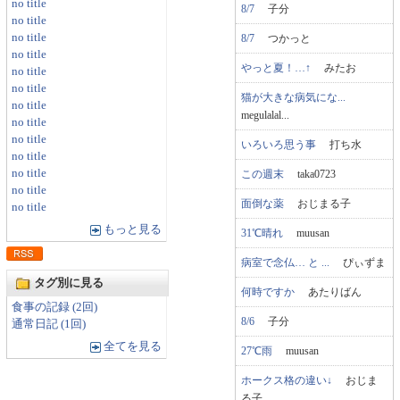
no title
8/7
子分
no title
no title
8/7
つかっと
no title
やっと夏！…↑
みたお
no title
no title
猫が大きな病気にな...
no title
megulalal...
no title
no title
いろいろ思う事
打ち水
no title
no title
この週末
taka0723
no title
面倒な薬
おじまる子
no title
もっと見る
31℃晴れ
muusan
病室で念仏… と ...
ぴぃずま
タグ別に見る
何時ですか
あたりばん
食事の記録 (2回)
8/6
子分
通常日記 (1回)
全てを見る
27℃雨
muusan
ホークス格の違い↓
おじま
る子