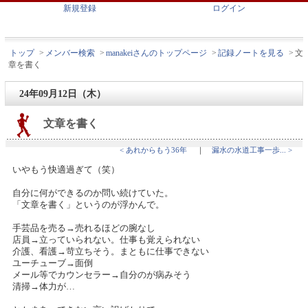
新規登録
ログイン
トップ
>
メンバー検索
>
manakeiさんのトップページ
>
記録ノートを見る
>
文
章を書く
24年09月12日（木）
文章を書く
< あれからもう36年
｜
漏水の水道工事一歩... >
いやもう快適過ぎて（笑）
自分に何ができるのか問い続けていた。
「文章を書く」というのが浮かんで。
手芸品を売る→売れるほどの腕なし
店員→立っていられない。仕事も覚えられない
介護、看護→苛立ちそう。まともに仕事できない
ユーチューブ→面倒
メール等でカウンセラー→自分のが病みそう
清掃→体力が…