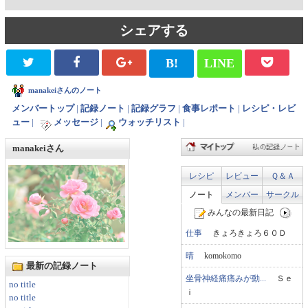
シェアする
B!
LINE
manakeiさんのノート
メンバートップ
|
記録ノート
|
記録グラフ
|
食事レポート
|
レシピ・レビ
ュー
|
メッセージ
|
ウォッチリスト
|
manakeiさん
レシピ
レビュー
Ｑ＆Ａ
ノート
メンバー
サークル
みんなの最新日記
仕事
きょろきょろ６０Ｄ
晴
komokomo
最新の記録ノート
坐骨神経痛痛みが動...
Ｓｅ
no title
ｉ
no title