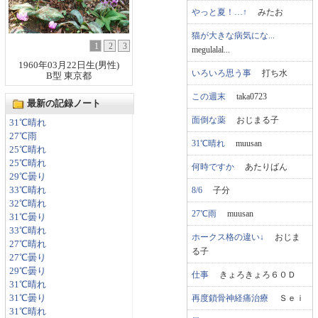
やっと夏！…↑
みたお
猫が大きな病気にな...
1
2
3
megulalal...
1960年03月22日生(男性)
いろいろ思う事
打ち水
B型 東京都
この週末
taka0723
最新の記録ノート
面倒な薬
おじまる子
31℃晴れ
27℃雨
31℃晴れ
muusan
25℃晴れ
25℃晴れ
何時ですか
あたりばん
29℃曇り
8/6
子分
33℃晴れ
32℃晴れ
27℃雨
muusan
31℃曇り
33℃晴れ
ホークス格の違い↓
おじま
27℃晴れ
る子
27℃曇り
29℃曇り
仕事
きょろきょろ６０Ｄ
31℃晴れ
再度鎖骨神経痛治療
Ｓｅｉ
31℃曇り
31℃晴れ