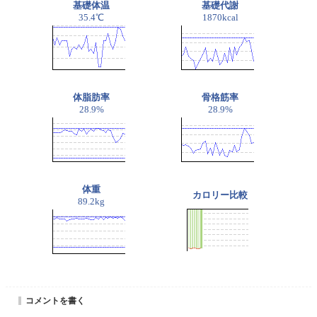
基礎体温
基礎代謝
35.4℃
1870kcal
体脂肪率
骨格筋率
28.9%
28.9%
体重
カロリー比較
89.2kg
コメントを書く