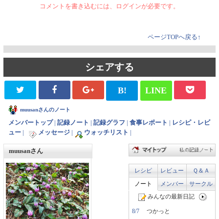
コメントを書き込むには、ログインが必要です。
ページTOPへ戻る↑
シェアする
B!
LINE
muusanさんのノート
メンバートップ
|
記録ノート
|
記録グラフ
|
食事レポート
|
レシピ・レビ
ュー
|
メッセージ
|
ウォッチリスト
|
muusanさん
レシピ
レビュー
Ｑ＆Ａ
ノート
メンバー
サークル
みんなの最新日記
8/7
つかっと