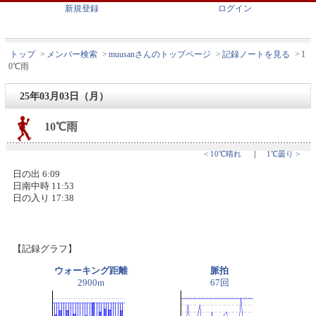
新規登録
ログイン
トップ
>
メンバー検索
>
muusanさんのトップページ
>
記録ノートを見る
>
1
0℃雨
25年03月03日（月）
10℃雨
< 10℃晴れ
｜
1℃曇り >
日の出 6:09
日南中時 11:53
日の入り 17:38
【記録グラフ】
ウォーキング距離
脈拍
2900m
67回