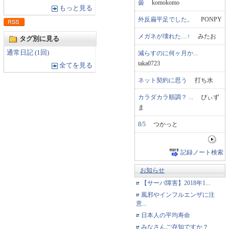
曇
komokomo
もっと見る
外反扁平足でした。
PONPY
メガネが壊れた…↑
みたお
タグ別に見る
通常日記 (1回)
減らすのに何ヶ月か...
taka0723
全てを見る
ネット契約に思う
打ち水
カラダカラ順調？ ...
ぴぃず
ま
8/5
つかっと
記録ノート検索
お知らせ
【サーバ障害】2018年1...
風邪やインフルエンザに注
意...
日本人の平均寿命
みなさんご存知ですか？