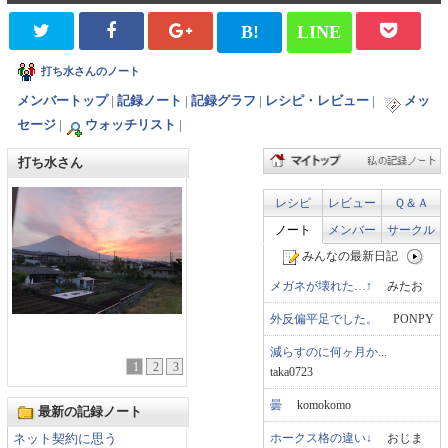
B!
LINE
打ち水さんのノート
メンバートップ
|
記録ノート
|
記録グラフ
|
レシピ・レビュー
|
メッ
セージ
|
ウォッチリスト
|
打ち水さん
レシピ
レビュー
Ｑ＆Ａ
ノート
メンバー
サークル
みんなの最新日記
メガネが壊れた…↑
みたお
外反偏平足でした。
PONPY
減らすのに何ヶ月か...
1
2
3
taka0723
曇
komokomo
最新の記録ノート
ホークス格の違い↓
おじま
ネット契約に思う