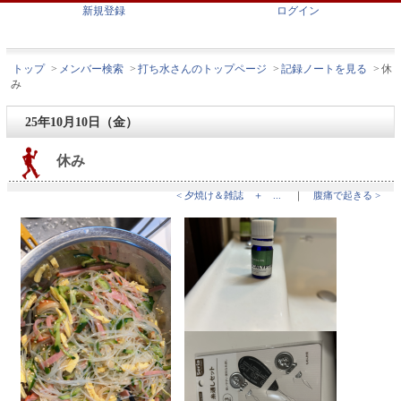
新規登録
ログイン
トップ
>
メンバー検索
>
打ち水さんのトップページ
>
記録ノートを見る
>
休
み
25年10月10日（金）
休み
< 夕焼け＆雑誌 ＋ ...
｜
腹痛で起きる >