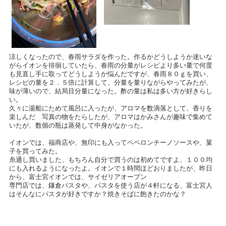
涼しくなったので、春雨サラダを作った。作るかどうしようか迷いな
がらイオンを徘徊していたら、春雨の分量がレシピより多い量で何度
も見直し手に取ってどうしようか悩んだですが、春雨８０ｇを買い、
レシピの量を２．５倍に計算して、分量を量りながらやってみたが、
味が薄いので、結局目分量になった。酢の量は私は多い方が好きらし
い。
久々に湯船にためて風呂に入ったが、アロマを数滴落として、香りを
楽しんだ 写真の物をたらしたが、アロマはかみさんが趣味で集めて
いたが、数個の瓶は蒸発して中身がなかった。
イオンでは、福商店や、無印にも入ってペペロンチーノソースや、菓
子を買ってみた。
糸通し買いました、もちろん自分で買うのは初めてですよ、１００均
にも入れるようになったよ。イオンで１時間ほどおりましたが、昨日
から、富士宮イオンでは、サイゼリアオープン
専門店では、鎌倉パスタや、パスタを使う店が４軒になる、富士宮人
はそんなにパスタが好きですか？焼きそばに飽きたのかな？