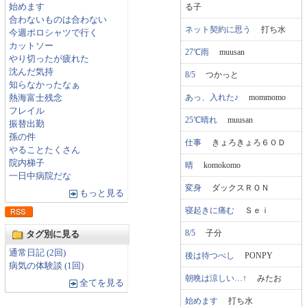
る子
始めます
合わないものは合わない
ネット契約に思う
打ち水
今週ポロシャツで行く
カットソー
27℃雨
muusan
やり切ったが疲れた
沈んだ気持
8/5
つかっと
知らなかったなぁ
あっ、入れた♪
mommomo
熱海富士残念
フレイル
25℃晴れ
muusan
振替出勤
孫の件
仕事
きょろきょろ６０Ｄ
やることたくさん
院内梯子
晴
komokomo
一日中病院だな
変身
ダックスＲＯＮ
もっと見る
寝起きに痛む
Ｓｅｉ
8/5
子分
タグ別に見る
通常日記 (2回)
後は待つべし
PONPY
病気の体験談 (1回)
朝晩は涼しい…↑
みたお
全てを見る
始めます
打ち水