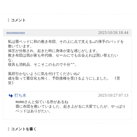
コメント
mommomo
2025/10/26 18:44
私は畳ベッドに和の敷き布団、その上に点で支える…の薄手のパッドを
敷いています。

体圧が分散され、起きた時に身体が楽な感じがします。

敷き布団は我が家も年代物、セールにでも出会えれば買い替えたい
な。

寝具も消耗品、そこそこのもので十分^^。

風邪引かないように気を付けてくださいね♪

歳を取って重症化も怖く、予防接種を受けるようにしました。　(苦
笑)
打ち水
2025/10/27 07:13
momoさんと似ている所があるね　

畳に布団を敷いていました、起き上がるに大変でしたが、やっぱり
ベッドはありがたい。
コメントを書く