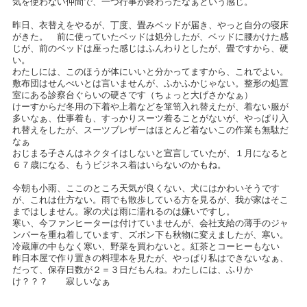
気を使わない仲間で、一つ行事が終わったなぁという感じ。
昨日、衣替えをやるが、丁度、畳みベッドが届き、やっと自分の寝床
がきた。 前に使っていたベッドは処分したが、ベッドに腰かけた感
じが、前のベッドは座った感じはふんわりとしたが、畳ですから、硬
い。
わたしには、このほうが体にいいと分かってますから、これでよい。
敷布団はせんべいとは言いませんが、ふかふかじゃない。整形の処置
室にある診察台ぐらいの硬さです（ちょっと大げさかなぁ）
けーすからだ冬用の下着や上着などを箪笥入れ替えたが、着ない服が
多いなぁ、仕事着も、すっかりスーツ着ることがないが、やっぱり入
れ替えをしたが、スーツブレザーはほとんど着ないこの作業も無駄だ
なぁ
おじまる子さんはネクタイはしないと宣言していたが、１月になると
６７歳になる、もうビジネス着はいらないのかもね。
今朝も小雨、ここのところ天気が良くない、犬にはかわいそうです
が、これは仕方ない。雨でも散歩している方を見るが、我が家はそこ
まではしません。家の犬は雨に濡れるのは嫌いですし。
寒い、今ファンヒーターは付けていませんが、会社支給の薄手のジャ
ンパーを重ね着しています、ズボン下も秋物に変えましたが、寒い。
冷蔵庫の中もなく寒い、野菜を買わないと。紅茶とコーヒーもない
昨日本屋で作り置きの料理本を見たが、やっぱり私はできないなぁ、
だって、保存日数が２＝３日だもんね。わたしには、ふりか
け？？？ 寂しいなぁ