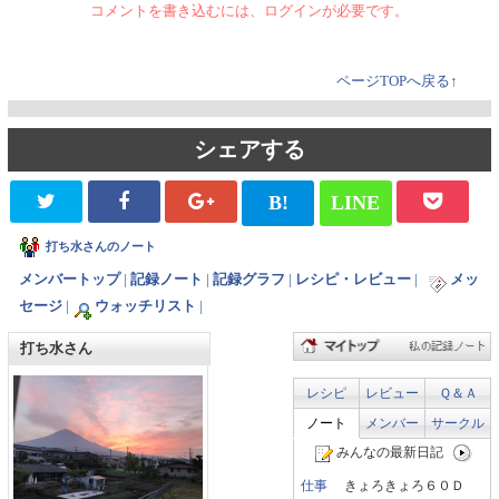
コメントを書き込むには、ログインが必要です。
ページTOPへ戻る↑
シェアする
B!
LINE
打ち水さんのノート
メンバートップ
|
記録ノート
|
記録グラフ
|
レシピ・レビュー
|
メッ
セージ
|
ウォッチリスト
|
打ち水さん
レシピ
レビュー
Ｑ＆Ａ
ノート
メンバー
サークル
みんなの最新日記
仕事
きょろきょろ６０Ｄ