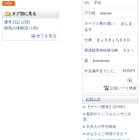
8/6
子分
27℃雨
muusan
タグ別に見る
通常日記 (2回)
ホークス格の違い↓
おじま
病気の体験談 (1回)
る子
全てを見る
仕事
きょろきょろ６０Ｄ
再度鎖骨神経痛治療
Ｓｅｉ
曇
komokomo
外反扁平足でした。
PONPY
記録ノート検索
お知らせ
【サーバ障害】2018年1...
風邪やインフルエンザに注
意...
日本人の平均寿命
みなさんご存知ですか？