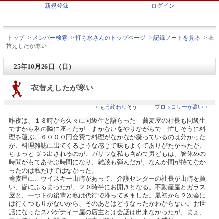
新規登録
ログイン
トップ
>
メンバー検索
>
打ち水さんのトップページ
>
記録ノートを見る
>
衣
替えしたが寒い
25年10月26日（日）
衣替えしたが寒い
< もう終わりそう
｜
ブロッコリーが高い >
昨夜は、１８時から久々に同級生と語らった 蕎麦屋の社長も同級生
ですから私の隣に座ったが、まかないをやりながらで、忙しそうに料
理を運ぶ。６０００円会費で料理がなかなか凝っているのは分かった
が、料理雑誌に出てくるような感じで味もよくてありがたかったが、
ちょっとづつ出されるのが、ガサツな私も含めて男どもは、箸休めの
時間がもてあそぶ時間になり、雑談も弾んだが、なんか間が持てなか
ったのは私だけではなかった。
蕎麦屋に、ウイスキー山崎があって、介護センターの社長が山崎を買
い、皆にふるまったが、２０時半にお開きとなる。不動産屋とガラス
屋と、一つ下の後輩と私は代行で帰ってきました。最初から２次会に
は行くつもりがないから、そのあとはどうなったかわからない。お世
話になったスパゲティー屋の店主とは会話は出来なかったが、まぁ、