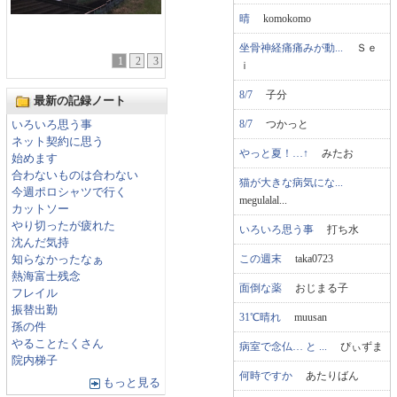
晴
komokomo
坐骨神経痛痛みが動...
Ｓｅ
1
2
3
ｉ
8/7
子分
最新の記録ノート
8/7
つかっと
いろいろ思う事
ネット契約に思う
やっと夏！…↑
みたお
始めます
合わないものは合わない
猫が大きな病気にな...
今週ポロシャツで行く
megulalal...
カットソー
やり切ったが疲れた
いろいろ思う事
打ち水
沈んだ気持
この週末
taka0723
知らなかったなぁ
熱海富士残念
面倒な薬
おじまる子
フレイル
振替出勤
31℃晴れ
muusan
孫の件
やることたくさん
病室で念仏… と ...
ぴぃずま
院内梯子
何時ですか
あたりばん
もっと見る