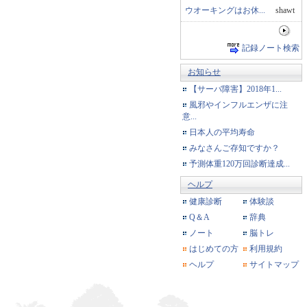
ウオーキングはお休...
shawt
記録ノート検索
お知らせ
【サーバ障害】2018年1...
風邪やインフルエンザに注
意...
日本人の平均寿命
みなさんご存知ですか？
予測体重120万回診断達成...
ヘルプ
健康診断
体験談
Q＆A
辞典
ノート
脳トレ
はじめての方
利用規約
ヘルプ
サイトマップ