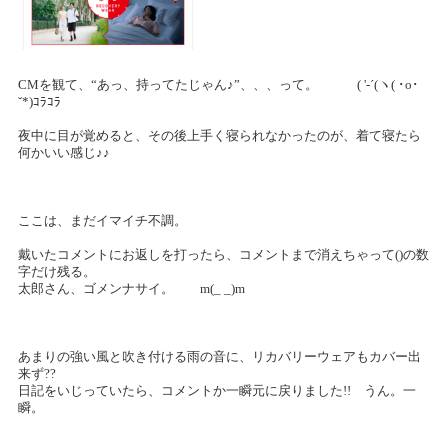
CMを観て、“あっ、持ってたじゃん♪”、、、って。 ( '-´(ヽ( ･ο･
˘*)ｺﾗｺﾗ
夜中に目が覚めると、その後上手く寝られなかったのが、着て寝たら
何かいい感じ♪♪
ここは、まだイマイチ不調。
戴いたコメントにお返しを打ったら、コメントまで消えちゃって()の数
字だけ残る。
太郎さん、ゴメンナサイ。 m(_ _)m
あまりの強い風と吹き付ける雨の音に、リカバリーウェアもカバー出
来ず??
日記をいじっていたら、コメントか一瞬元に戻りました!! うん。一
瞬。