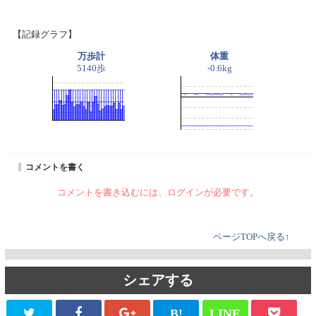
【記録グラフ】
万歩計
体重
5140歩
-0.6kg
コメントを書く
コメントを書き込むには、ログインが必要です。
ページTOPへ戻る↑
シェアする
B!
LINE