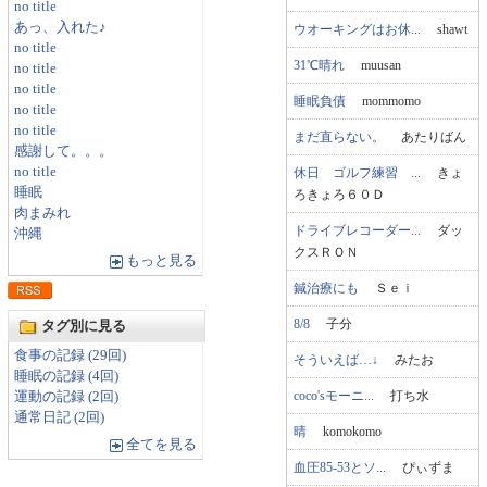
no title
あっ、入れた♪
ウオーキングはお休...
shawt
no title
31℃晴れ
muusan
no title
no title
睡眠負債
mommomo
no title
no title
まだ直らない。
あたりばん
感謝して。。。
no title
休日 ゴルフ練習 ...
きょ
睡眠
ろきょろ６０Ｄ
肉まみれ
ドライブレコーダー...
ダッ
沖縄
クスＲＯＮ
もっと見る
鍼治療にも
Ｓｅｉ
8/8
子分
タグ別に見る
食事の記録 (29回)
そういえば…↓
みたお
睡眠の記録 (4回)
coco'sモーニ...
打ち水
運動の記録 (2回)
通常日記 (2回)
晴
komokomo
全てを見る
血圧85-53とソ...
ぴぃずま