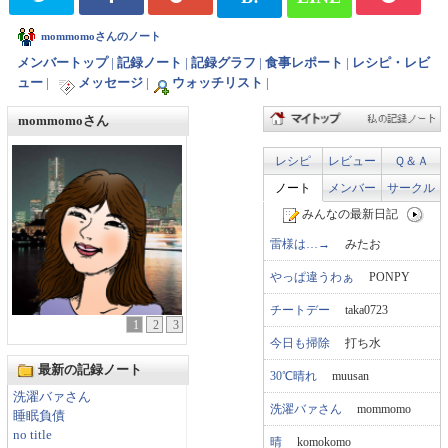
mommomoさんのノート
メンバートップ
|
記録ノート
|
記録グラフ
|
食事レポート
|
レシピ・レビ
ュー
|
メッセージ
|
ウォッチリスト
|
mommomoさん
レシピ
レビュー
Ｑ＆Ａ
ノート
メンバー
サークル
みんなの最新日記
雷様は…→
みたお
やっぱ違うわぁ
PONPY
チートデー
taka0723
1
2
3
今日も掃除
打ち水
最新の記録ノート
30℃晴れ
muusan
洗濯バァさん
洗濯バァさん
mommomo
睡眠負債
no title
晴
komokomo