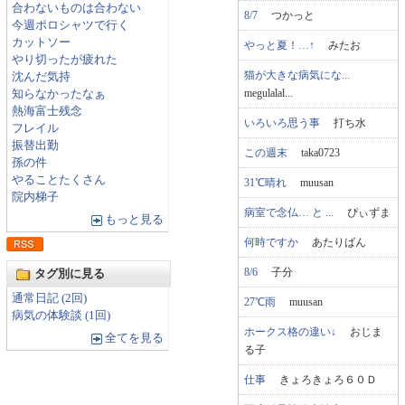
合わないものは合わない
8/7
つかっと
今週ポロシャツで行く
カットソー
やっと夏！…↑
みたお
やり切ったが疲れた
猫が大きな病気にな...
沈んだ気持
megulalal...
知らなかったなぁ
熱海富士残念
いろいろ思う事
打ち水
フレイル
振替出勤
この週末
taka0723
孫の件
やることたくさん
31℃晴れ
muusan
院内梯子
病室で念仏… と ...
ぴぃずま
もっと見る
何時ですか
あたりばん
8/6
子分
タグ別に見る
通常日記 (2回)
27℃雨
muusan
病気の体験談 (1回)
ホークス格の違い↓
おじま
全てを見る
る子
仕事
きょろきょろ６０Ｄ