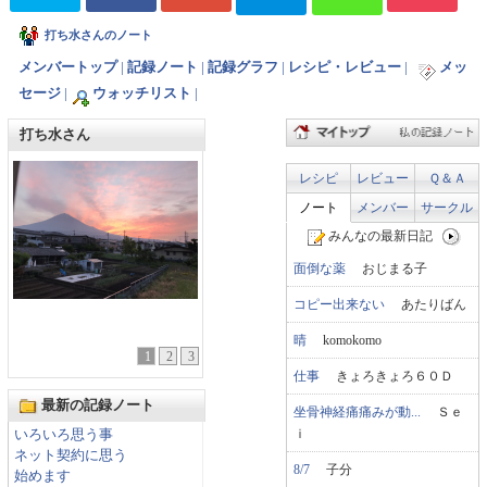
打ち水さんのノート
メンバートップ
|
記録ノート
|
記録グラフ
|
レシピ・レビュー
|
メッ
セージ
|
ウォッチリスト
|
打ち水さん
レシピ
レビュー
Ｑ＆Ａ
ノート
メンバー
サークル
みんなの最新日記
面倒な薬
おじまる子
コピー出来ない
あたりばん
晴
komokomo
1
2
3
仕事
きょろきょろ６０Ｄ
最新の記録ノート
坐骨神経痛痛みが動...
Ｓｅ
ｉ
いろいろ思う事
ネット契約に思う
8/7
子分
始めます