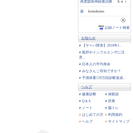
再度鎖骨神経痛治療
Ｓｅｉ
曇
komokomo
記録ノート検索
お知らせ
【サーバ障害】2018年1...
風邪やインフルエンザに注
意...
日本人の平均寿命
みなさんご存知ですか？
予測体重120万回診断達成...
ヘルプ
健康診断
体験談
Q＆A
辞典
ノート
脳トレ
はじめての方
利用規約
ヘルプ
サイトマップ