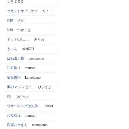
ょろ６０Ｄ
セカンドオピニオン
Ｓｅｉ
8/10
子分
8/10
つかっと
ネットCM…→
みたお
うーん
taka0723
はね出し桃
mommomo
29℃曇り
muusan
晴夜雷雨
komokomo
風のマジム と P...
ぴぃずま
8/9
つかっと
ウオーキングはお休...
shawt
30℃晴れ
muusan
洗濯バァさん
mommomo