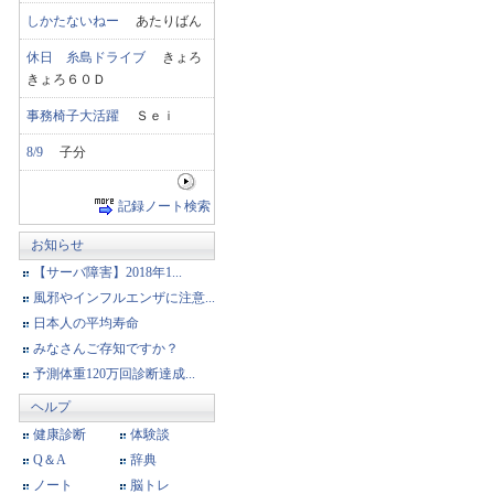
しかたないねー
あたりばん
休日 糸島ドライブ
きょろ
きょろ６０Ｄ
事務椅子大活躍
Ｓｅｉ
8/9
子分
記録ノート検索
お知らせ
【サーバ障害】2018年1...
風邪やインフルエンザに注意...
日本人の平均寿命
みなさんご存知ですか？
予測体重120万回診断達成...
ヘルプ
健康診断
体験談
Q＆A
辞典
ノート
脳トレ