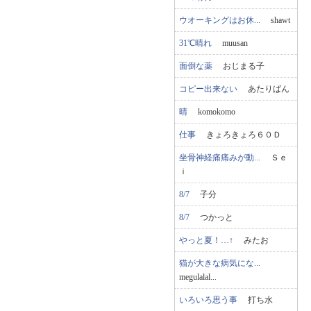
ウオーキングはお休...
shawt
31℃晴れ
muusan
面倒な薬
おじまる子
コピー出来ない
あたりばん
晴
komokomo
仕事
きょろきょろ６０Ｄ
坐骨神経痛痛みが動...
Ｓｅ
ｉ
8/7
子分
8/7
つかっと
やっと夏！…↑
みたお
猫が大きな病気にな...
megulalal...
いろいろ思う事
打ち水