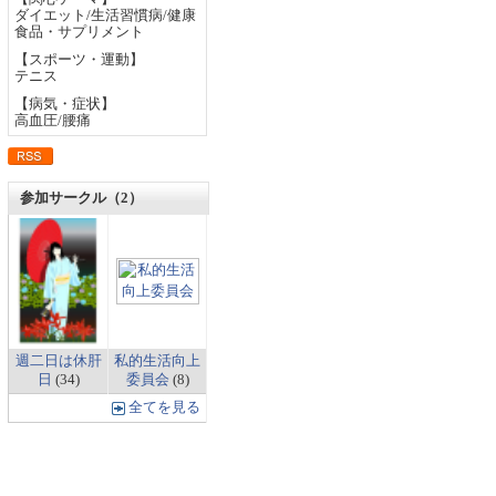
ダイエット/生活習慣病/健康
食品・サプリメント
【スポーツ・運動】
テニス
【病気・症状】
高血圧/腰痛
参加サークル（2）
週二日は休肝
私的生活向上
日
(34)
委員会
(8)
全てを見る