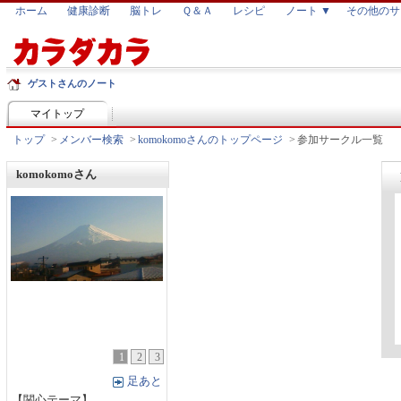
ホーム
健康診断
脳トレ
Ｑ＆Ａ
レシピ
ノート ▼
その他のサ
ゲストさんのノート
マイトップ
トップ
>
メンバー検索
>
komokomoさんのトップページ
>
参加サークル一覧
komokomoさん
1
2
3
足あと
【関心テーマ】