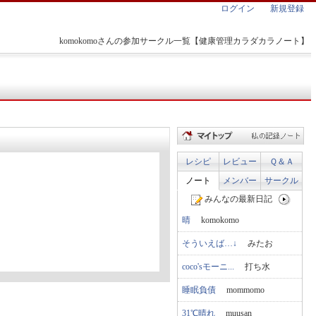
ログイン
新規登録
komokomoさんの参加サークル一覧【健康管理カラダカラノート】
レシピ
レビュー
Ｑ＆Ａ
ノート
メンバー
サークル
みんなの最新日記
晴
komokomo
そういえば…↓
みたお
coco'sモーニ...
打ち水
睡眠負債
mommomo
31℃晴れ
muusan