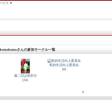
ービス ▼
komokomoさんの参加サークル一覧
私的生活向上委員会
(8)
週二日は休肝日
(34)
1