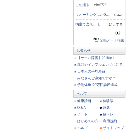
この週末
taka0723
ウオーキングはお休...
shawt
病室で念仏… と ...
ぴぃずま
記録ノート検索
お知らせ
【サーバ障害】2018年1...
風邪やインフルエンザに注意...
日本人の平均寿命
みなさんご存知ですか？
予測体重120万回診断達成...
ヘルプ
健康診断
体験談
Q＆A
辞典
ノート
脳トレ
はじめての方
利用規約
ヘルプ
サイトマップ