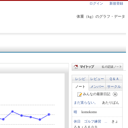
ログイン
新規登録
体重（kg）のグラフ・データ
レシピ
レビュー
Ｑ＆Ａ
ノート
メンバー
サークル
みんなの最新日記
まだ直らない。
あたりばん
晴
komokomo
休日 ゴルフ練習 ...
きょ
ろきょろ６０Ｄ