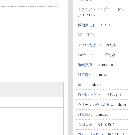
ドライブレコーダー...
ダッ
クスＲＯＮ
鍼治療にも
Ｓｅｉ
8/8
子分
そういえば…↓
みたお
coco'sモーニ...
打ち水
睡眠負債
mommomo
31℃晴れ
muusan
晴
komokomo
ト
血圧85-53とソ...
ぴぃずま
ウオーキングはお休...
shawt
31℃晴れ
muusan
面倒な薬
おじまる子
コピー出来ない
あたりばん