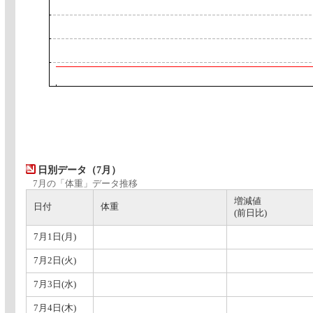
日別データ（7月）
7月の「体重」データ推移
増減値
日付
体重
(前日比)
7月1日(月)
7月2日(火)
7月3日(水)
7月4日(木)