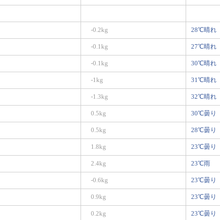
-0.2kg
28℃晴れ
-0.1kg
27℃晴れ
-0.1kg
30℃晴れ
-1kg
31℃晴れ
-1.3kg
32℃晴れ
0.5kg
30℃曇り
0.5kg
28℃曇り
1.8kg
23℃曇り
2.4kg
23℃雨
-0.6kg
23℃曇り
0.9kg
23℃曇り
0.2kg
23℃曇り