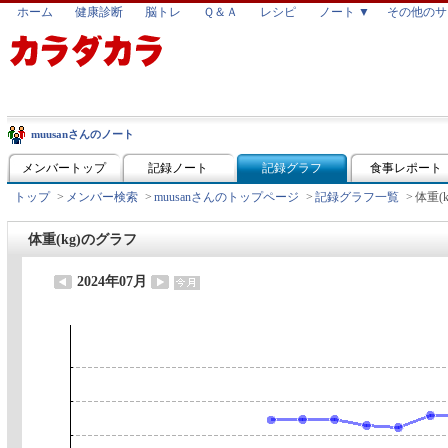
ホーム
健康診断
脳トレ
Ｑ＆Ａ
レシピ
ノート ▼
その他のサ
muusanさんのノート
メンバートップ
記録ノート
記録グラフ
食事レポート
トップ
>
メンバー検索
>
muusanさんのトップページ
>
記録グラフ一覧
>
体重(k
体重(kg)のグラフ
2024年07月