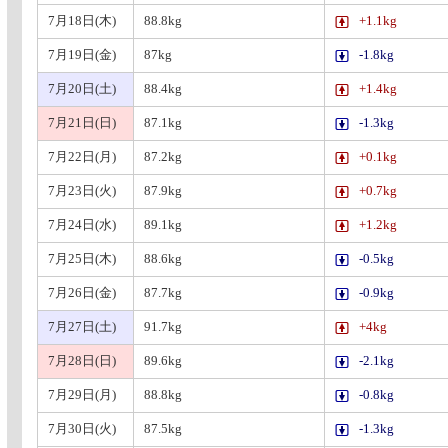
7月18日(木)
88.8kg
+1.1kg
7月19日(金)
87kg
-1.8kg
7月20日(土)
88.4kg
+1.4kg
7月21日(日)
87.1kg
-1.3kg
7月22日(月)
87.2kg
+0.1kg
7月23日(火)
87.9kg
+0.7kg
7月24日(水)
89.1kg
+1.2kg
7月25日(木)
88.6kg
-0.5kg
7月26日(金)
87.7kg
-0.9kg
7月27日(土)
91.7kg
+4kg
7月28日(日)
89.6kg
-2.1kg
7月29日(月)
88.8kg
-0.8kg
7月30日(火)
87.5kg
-1.3kg