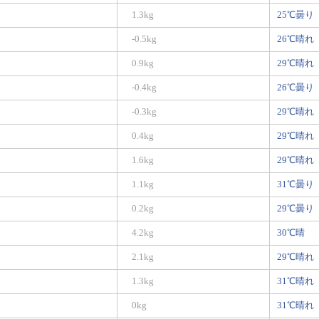
1.3kg
25℃曇り
-0.5kg
26℃晴れ
0.9kg
29℃晴れ
-0.4kg
26℃曇り
-0.3kg
29℃晴れ
0.4kg
29℃晴れ
1.6kg
29℃晴れ
1.1kg
31℃曇り
0.2kg
29℃曇り
4.2kg
30℃晴
2.1kg
29℃晴れ
1.3kg
31℃晴れ
0kg
31℃晴れ