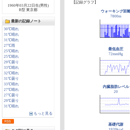
【記録グラフ】
1960年03月22日生(男性)
B型 東京都
ウォーキング距
7800m
最新の記録ノート
30℃晴れ
31℃晴れ
31℃晴れ
27℃雨
最低血圧
25℃晴れ
72mmHg
25℃晴れ
29℃曇り
33℃晴れ
32℃晴れ
31℃曇り
33℃晴れ
内臓脂肪レベル
27℃晴れ
20
27℃曇り
29℃曇り
31℃晴れ
もっと見る
基礎代謝
1920kcal