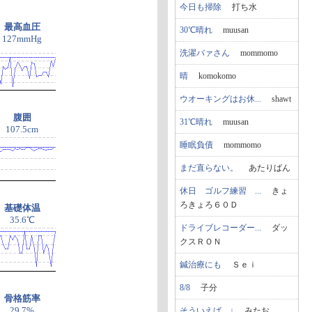
今日も掃除
打ち水
最高血圧
30℃晴れ
muusan
127mmHg
洗濯バァさん
mommomo
晴
komokomo
ウオーキングはお休...
shawt
腹囲
31℃晴れ
muusan
107.5cm
睡眠負債
mommomo
まだ直らない。
あたりばん
休日 ゴルフ練習 ...
きょ
ろきょろ６０Ｄ
基礎体温
35.6℃
ドライブレコーダー...
ダッ
クスＲＯＮ
鍼治療にも
Ｓｅｉ
8/8
子分
骨格筋率
29.7%
そういえば…↓
みたお