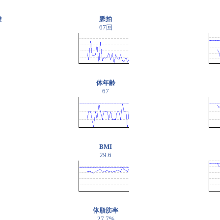
離
脈拍
67回
体年齢
67
BMI
29.6
体脂肪率
27.7%