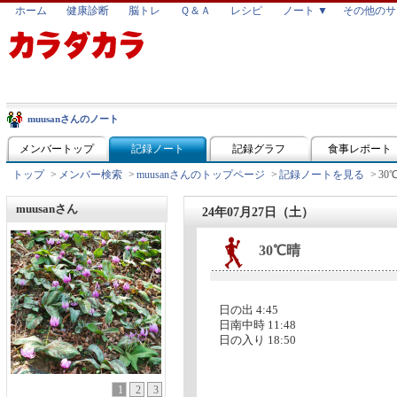
ホーム
健康診断
脳トレ
Ｑ＆Ａ
レシピ
ノート ▼
その他のサ
muusanさんのノート
メンバートップ
記録ノート
記録グラフ
食事レポート
トップ
>
メンバー検索
>
muusanさんのトップページ
>
記録ノートを見る
>
30
muusanさん
24年07月27日（土）
30℃晴
日の出 4:45
日南中時 11:48
日の入り 18:50
1
2
3