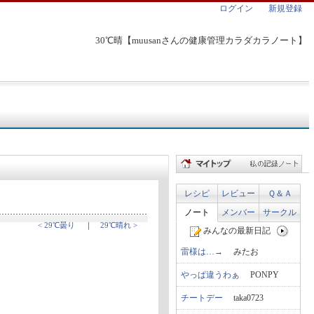
ログイン
新規登録
30℃晴【muusanさんの健康管理カラダカラノート】
レシピ
レビュー
Ｑ＆Ａ
ノート
メンバー
サークル
< 29℃曇り
｜
29℃晴れ >
みんなの最新日記
雷様は…→
みたお
やっぱ違うわぁ
PONPY
チートデー
taka0723