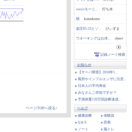
coco'sモーニ...
打ち水
晴
komokomo
血圧85-53とソ...
ぴぃずま
ウオーキングはお休...
shawt
記録ノート検索
お知らせ
【サーバ障害】2018年1...
風邪やインフルエンザに注意...
日本人の平均寿命
みなさんご存知ですか？
予測体重120万回診断達成...
ページTOPへ戻る↑
ヘルプ
健康診断
体験談
Q＆A
辞典
ノート
脳トレ