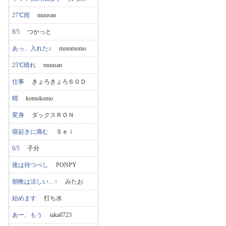
27℃雨
muusan
8/5
つかっと
あっ、入れた♪
mommomo
25℃晴れ
muusan
仕事
きょろきょろ６０Ｄ
晴
komokomo
変身
ダックスＲＯＮ
寝起きに痛む
Ｓｅｉ
8/5
子分
後は待つべし
PONPY
朝晩は涼しい…↑
みたお
始めます
打ち水
あー、もう
taka0723