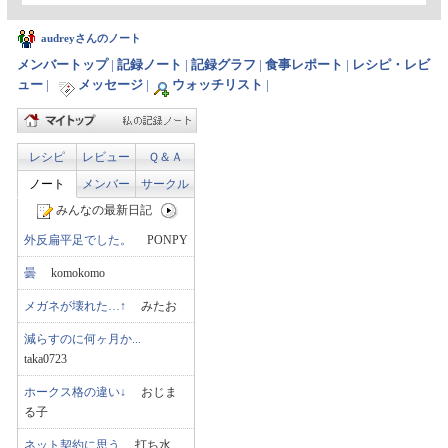
audreyさんのノート
メンバートップ
|
記録ノート
|
記録グラフ
|
食事レポート
|
レシピ・レビ
ュー
|
メッセージ
|
ウォッチリスト
|
レシピ
レビュー
Ｑ＆Ａ
ノート
メンバー
サークル
みんなの最新日記
外反扁平足でした。
PONPY
曇
komokomo
メガネが壊れた…↑
みたお
減らすのに何ヶ月か...
taka0723
ホークス格の違い↓
おじま
る子
ネット契約に思う
打ち水