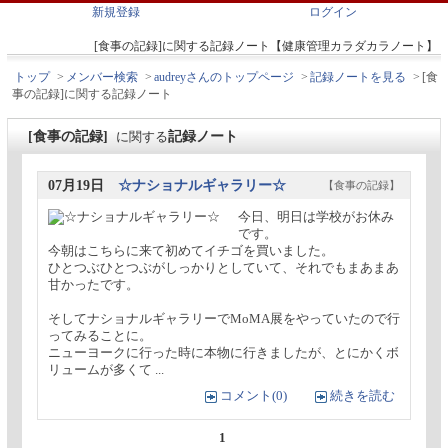
新規登録
ログイン
[食事の記録]に関する記録ノート【健康管理カラダカラノート】
トップ
>
メンバー検索
>
audreyさんのトップページ
>
記録ノートを見る
>
[食
事の記録]
に関する
記録ノート
[食事の記録]
記録ノート
に関する
07月19日
☆ナショナルギャラリー☆
【食事の記録】
今日、明日は学校がお休み
です。
今朝はこちらに来て初めてイチゴを買いました。
ひとつぶひとつぶがしっかりとしていて、それでもまあまあ
甘かったです。
そしてナショナルギャラリーでMoMA展をやっていたので行
ってみることに。
ニューヨークに行った時に本物に行きましたが、とにかくボ
リュームが多くて ...
コメント(0)
続きを読む
1